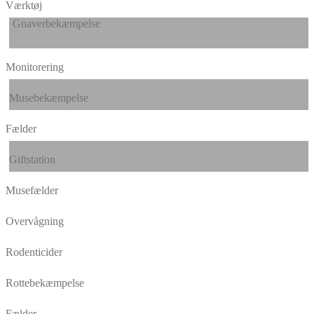
Værktøj
Gnaverbekæmpelse
Monitorering
Musebekæmpelse
Fælder
Giftstation
Musefælder
Overvågning
Rodenticider
Rottebekæmpelse
Fælder