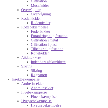
Giftstation
Musefælder
Overvågning
Overvågning
Rodenticider
Rodenticider
Rottebekæmpelse
Foderbakker
Forankring til giftstation
Giftstation i metal
Giftstation i plast
Tilbehør til giftstation
Rottefælder
Afskrækkere
Indendørs afskrækkere
Sikring
Sikring
Røgpatron
Insektbekæmpelse
Andre insekter
Andre insekter
Fluebekæmpelse
Fluebekæmpelse
Hvepsebekæmpelse
Hvepsebekæmpelse