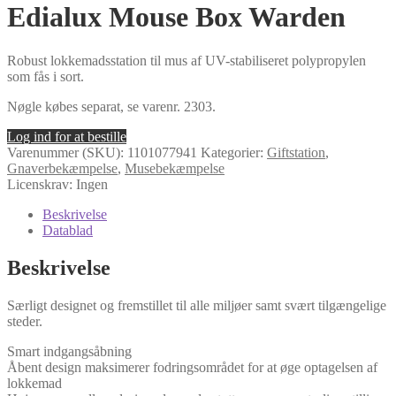
Edialux Mouse Box Warden
Robust lokkemadsstation til mus af UV-stabiliseret polypropylen
som fås i sort.
Nøgle købes separat, se varenr. 2303.
Log ind for at bestille
Varenummer (SKU):
1101077941
Kategorier:
Giftstation
,
Gnaverbekæmpelse
,
Musebekæmpelse
Licenskrav: Ingen
Beskrivelse
Datablad
Beskrivelse
Særligt designet og fremstillet til alle miljøer samt svært tilgængelige
steder.
Smart indgangsåbning
Åbent design maksimerer fodringsområdet for at øge optagelsen af
lokkemad