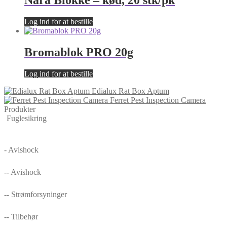
Nara Blokke – kød, 20 stk/pk
Log ind for at bestille
Bromablok PRO 20g
Log ind for at bestille
Edialux Rat Box Aptum
Ferret Pest Inspection Camera
Produkter
Fuglesikring
- Avishock
-- Avishock
-- Strømforsyninger
-- Tilbehør