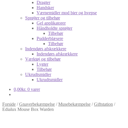
Dragter
Handsker
Værnemidler mod bier og hvepse
Sprøjter og tilbehør
Gel applikatorer
Håndholdte sprøjter
Tilbehør
Pudderblæsere
Tilbehør
Indendørs afskrækkere
Indendørs afskrækkere
Værktøj og tilbehør
Lygter
Tilbehør
Ukrudtsmidler
Ukrudtsmidler
0,00
kr.
0 varer
Forside
/
Gnaverbekæmpelse
/
Musebekæmpelse
/
Giftstation
/
Edialux Mouse Box Warden