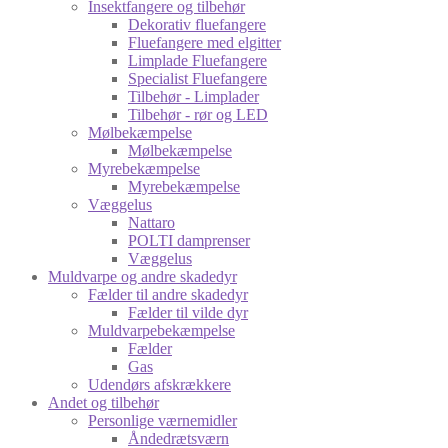
Insektfangere og tilbehør
Dekorativ fluefangere
Fluefangere med elgitter
Limplade Fluefangere
Specialist Fluefangere
Tilbehør - Limplader
Tilbehør - rør og LED
Mølbekæmpelse
Mølbekæmpelse
Myrebekæmpelse
Myrebekæmpelse
Væggelus
Nattaro
POLTI damprenser
Væggelus
Muldvarpe og andre skadedyr
Fælder til andre skadedyr
Fælder til vilde dyr
Muldvarpebekæmpelse
Fælder
Gas
Udendørs afskrækkere
Andet og tilbehør
Personlige værnemidler
Åndedrætsværn