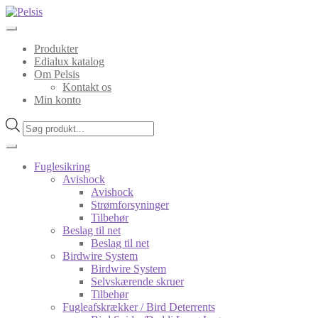
Spring
Spring
til
til
navigation
indhold
Produkter
Edialux katalog
Om Pelsis
Kontakt os
Min konto
Products
search
Fuglesikring
Avishock
Avishock
Strømforsyninger
Tilbehør
Beslag til net
Beslag til net
Birdwire System
Birdwire System
Selvskærende skruer
Tilbehør
Fugleafskrækker / Bird Deterrents