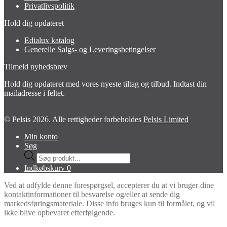
Privatlivspolitik
Hold dig opdateret
Edialux katalog
Generelle Salgs- og Leveringsbetingelser
Tilmeld nyhedsbrev
Hold dig opdateret med vores nyeste tiltag og tilbud. Indtast din
mailadresse i feltet.
© Pelsis 2026. Alle rettigheder forbeholdes
Pelsis Limited
Min konto
Søg
Products
search
Indkøbskurv
0
Ved at udfylde denne forespørgsel, accepterer du at vi bruger dine
kontaktinformationer til besvarelse og/eller at sende dig
markedsføringsmateriale. Disse info bruges kun til formålet, og vil
ikke blive opbevaret efterfølgende.