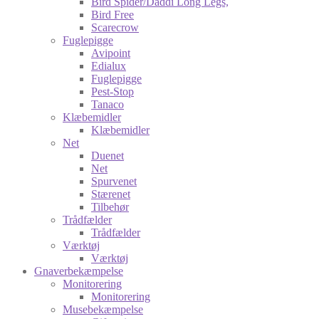
Bird Spider/Daddi Long Legs,
Bird Free
Scarecrow
Fuglepigge
Avipoint
Edialux
Fuglepigge
Pest-Stop
Tanaco
Klæbemidler
Klæbemidler
Net
Duenet
Net
Spurvenet
Stærenet
Tilbehør
Trådfælder
Trådfælder
Værktøj
Værktøj
Gnaverbekæmpelse
Monitorering
Monitorering
Musebekæmpelse