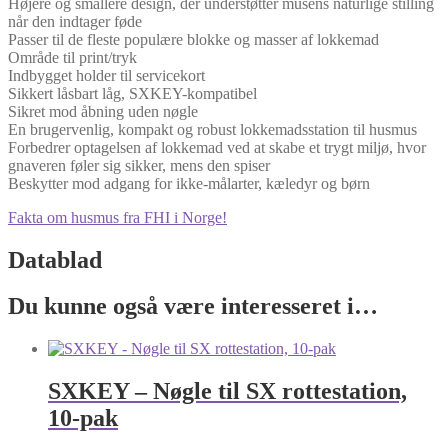
Højere og smallere design, der understøtter musens naturlige stilling
når den indtager føde
Passer til de fleste populære blokke og masser af lokkemad
Område til print/tryk
Indbygget holder til servicekort
Sikkert låsbart låg, SXKEY-kompatibel
Sikret mod åbning uden nøgle
En brugervenlig, kompakt og robust lokkemadsstation til husmus
Forbedrer optagelsen af lokkemad ved at skabe et trygt miljø, hvor
gnaveren føler sig sikker, mens den spiser
Beskytter mod adgang for ikke-målarter, kæledyr og børn
Fakta om husmus fra FHI i Norge!
Datablad
Du kunne også være interesseret i…
SXKEY – Nøgle til SX rottestation,
10-pak