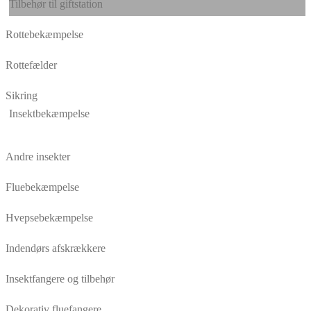
Tilbehør til giftstation
Rottebekæmpelse
Rottefælder
Sikring
Insektbekæmpelse
Andre insekter
Fluebekæmpelse
Hvepsebekæmpelse
Indendørs afskrækkere
Insektfangere og tilbehør
Dekorativ fluefangere