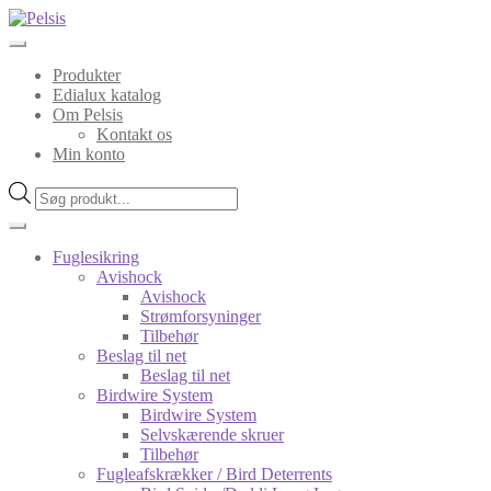
Spring
Spring
til
til
navigation
indhold
Produkter
Edialux katalog
Om Pelsis
Kontakt os
Min konto
Products
search
Fuglesikring
Avishock
Avishock
Strømforsyninger
Tilbehør
Beslag til net
Beslag til net
Birdwire System
Birdwire System
Selvskærende skruer
Tilbehør
Fugleafskrækker / Bird Deterrents