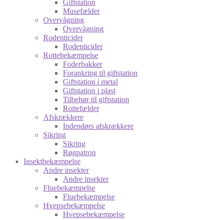
Giftstation
Musefælder
Overvågning
Overvågning
Rodenticider
Rodenticider
Rottebekæmpelse
Foderbakker
Forankring til giftstation
Giftstation i metal
Giftstation i plast
Tilbehør til giftstation
Rottefælder
Afskrækkere
Indendørs afskrækkere
Sikring
Sikring
Røgpatron
Insektbekæmpelse
Andre insekter
Andre insekter
Fluebekæmpelse
Fluebekæmpelse
Hvepsebekæmpelse
Hvepsebekæmpelse