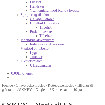
Dragter
Handsker
Værnemidler mod bier og hvepse
Sprøjter og tilbehør
Gel applikatorer
Håndholdte sprøjter
Tilbehør
Pudderblæsere
Tilbehør
Indendørs afskrækkere
Indendørs afskrækkere
Værktøj og tilbehør
Lygter
Tilbehør
Ukrudtsmidler
Ukrudtsmidler
0,00
kr.
0 varer
Forside
/
Gnaverbekæmpelse
/
Rottebekæmpelse
/
Tilbehør til
giftstation
/
SXKEY – Nøgle til SX rottestation, 10-pak