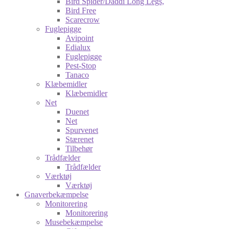
Bird Spider/Daddi Long Legs,
Bird Free
Scarecrow
Fuglepigge
Avipoint
Edialux
Fuglepigge
Pest-Stop
Tanaco
Klæbemidler
Klæbemidler
Net
Duenet
Net
Spurvenet
Stærenet
Tilbehør
Trådfælder
Trådfælder
Værktøj
Værktøj
Gnaverbekæmpelse
Monitorering
Monitorering
Musebekæmpelse