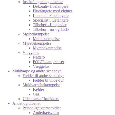
Insektfangere og tilbehør
Dekorativ fluefangere
Fluefangere med elgitter
Limplade Fluefangere
Specialist Fluefangere
Tilbehør - Limplader
Tilbehør - rør og LED
Mølbekæmpelse
Mølbekæmpelse
Myrebekæmpelse
Myrebekæmpelse
Væggelus
Nattaro
POLTI damprenser
Væggelus
Muldvarpe og andre skadedyr
Fælder til andre skadedyr
Fælder til vilde dyr
Muldvarpebekæmpelse
Fælder
Gas
Udendørs afskrækkere
Andet og tilbehør
Personlige værnemidler
Åndedrætsværn