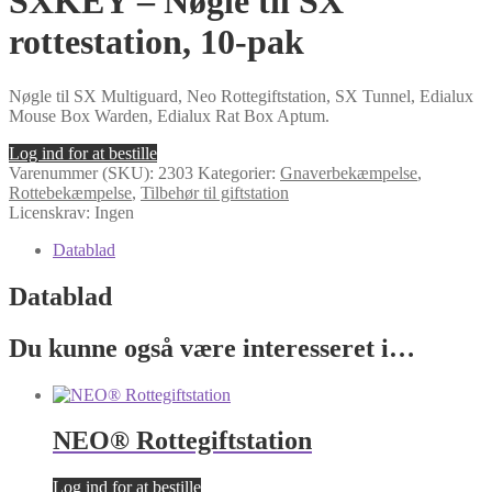
SXKEY – Nøgle til SX
rottestation, 10-pak
Nøgle til SX Multiguard, Neo Rottegiftstation, SX Tunnel, Edialux
Mouse Box Warden, Edialux Rat Box Aptum.
Log ind for at bestille
Varenummer (SKU):
2303
Kategorier:
Gnaverbekæmpelse
,
Rottebekæmpelse
,
Tilbehør til giftstation
Licenskrav: Ingen
Datablad
Datablad
Du kunne også være interesseret i…
NEO® Rottegiftstation
Log ind for at bestille