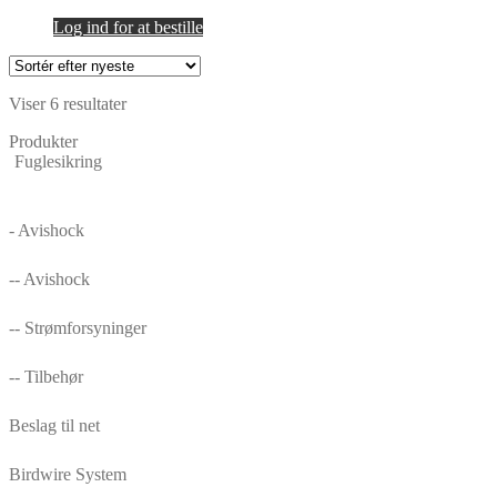
Log ind for at bestille
Sorteret
Viser 6 resultater
efter
Produkter
seneste
Fuglesikring
- Avishock
-- Avishock
-- Strømforsyninger
-- Tilbehør
Beslag til net
Birdwire System