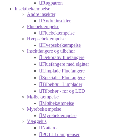
Røgpatron
Insektbekæmpelse
Andre insekter
Andre insekter
Fluebekæmpelse
Fluebekæmpelse
Hvepsebekæmpelse
Hvepsebekæmpelse
Insektfangere og tilbehør
Dekorativ fluefangere
Fluefangere med elgitter
Limplade Fluefangere
Specialist Fluefangere
Tilbehør - Limplader
Tilbehør - rør og LED
Mølbekæmpelse
Mølbekæmpelse
Myrebekæmpelse
Myrebekæmpelse
Væggelus
Nattaro
POLTI damprenser