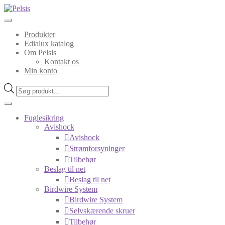
Spring
Spring
til
til
navigation
indhold
Produkter
Edialux katalog
Om Pelsis
Kontakt os
Min konto
Products
search
Fuglesikring
Avishock
Avishock
Strømforsyninger
Tilbehør
Beslag til net
Beslag til net
Birdwire System
Birdwire System
Selvskærende skruer
Tilbehør