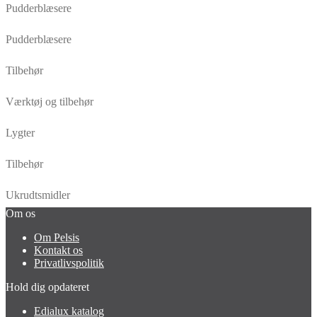
Pudderblæsere
Pudderblæsere
Tilbehør
Værktøj og tilbehør
Lygter
Tilbehør
Ukrudtsmidler
Om os
Om Pelsis
Kontakt os
Privatlivspolitik
Hold dig opdateret
Edialux katalog