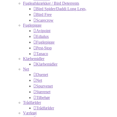
Fugleafskrækker / Bird Deterrents
Bird Spider/Daddi Long Legs,
Bird Free
Scarecrow
Fuglepigge
Avipoint
Edialux
Fuglepigge
Pest-Stop
Tanaco
Klæbemidler
Klæbemidler
Net
Duenet
Net
Spurvenet
Stærenet
Tilbehør
Trådfælder
Trådfælder
Værktøj