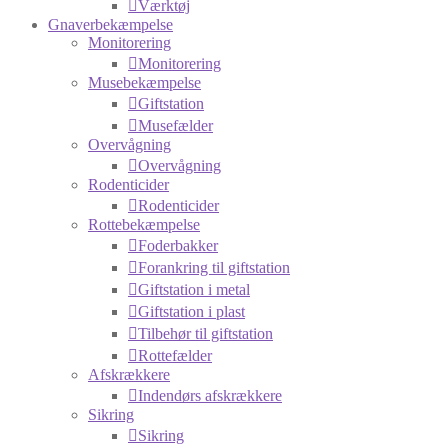
Værktøj
Gnaverbekæmpelse
Monitorering
Monitorering
Musebekæmpelse
Giftstation
Musefælder
Overvågning
Overvågning
Rodenticider
Rodenticider
Rottebekæmpelse
Foderbakker
Forankring til giftstation
Giftstation i metal
Giftstation i plast
Tilbehør til giftstation
Rottefælder
Afskrækkere
Indendørs afskrækkere
Sikring
Sikring