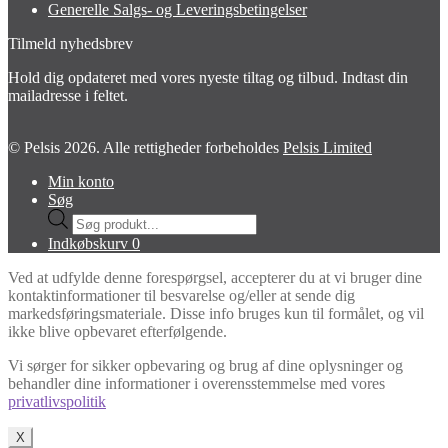
Generelle Salgs- og Leveringsbetingelser
Tilmeld nyhedsbrev
Hold dig opdateret med vores nyeste tiltag og tilbud. Indtast din
mailadresse i feltet.
© Pelsis 2026. Alle rettigheder forbeholdes
Pelsis Limited
Min konto
Søg
Products
search
Indkøbskurv
0
Ved at udfylde denne forespørgsel, accepterer du at vi bruger dine
kontaktinformationer til besvarelse og/eller at sende dig
markedsføringsmateriale. Disse info bruges kun til formålet, og vil
ikke blive opbevaret efterfølgende.
Vi sørger for sikker opbevaring og brug af dine oplysninger og
behandler dine informationer i overensstemmelse med vores
privatlivspolitik
X