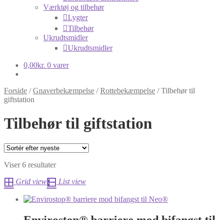
Værktøj og tilbehør
Lygter
Tilbehør
Ukrudtsmidler
Ukrudtsmidler
0,00
kr.
0 varer
Forside
/
Gnaverbekæmpelse
/
Rottebekæmpelse
/
Tilbehør til
giftstation
Tilbehør til giftstation
Sorteret
Viser 6 resultater
efter
Grid view
List view
seneste
Envirostop® barriere mod bifangst til