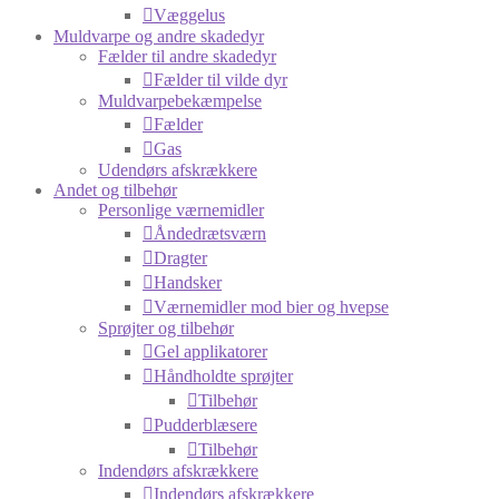
Væggelus
Muldvarpe og andre skadedyr
Fælder til andre skadedyr
Fælder til vilde dyr
Muldvarpebekæmpelse
Fælder
Gas
Udendørs afskrækkere
Andet og tilbehør
Personlige værnemidler
Åndedrætsværn
Dragter
Handsker
Værnemidler mod bier og hvepse
Sprøjter og tilbehør
Gel applikatorer
Håndholdte sprøjter
Tilbehør
Pudderblæsere
Tilbehør
Indendørs afskrækkere
Indendørs afskrækkere