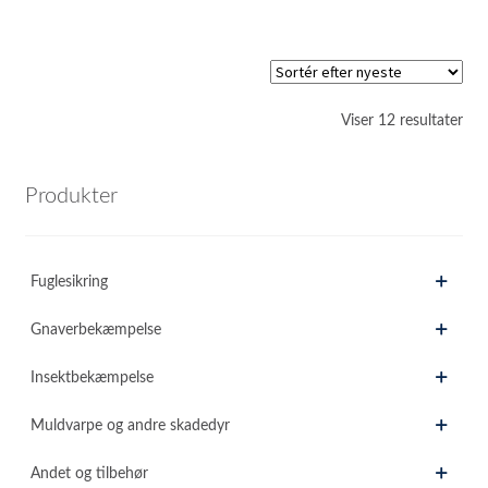
Sor
Viser 12 resultater
efte
sen
Produkter
Fuglesikring
Gnaverbekæmpelse
Insektbekæmpelse
Muldvarpe og andre skadedyr
Andet og tilbehør