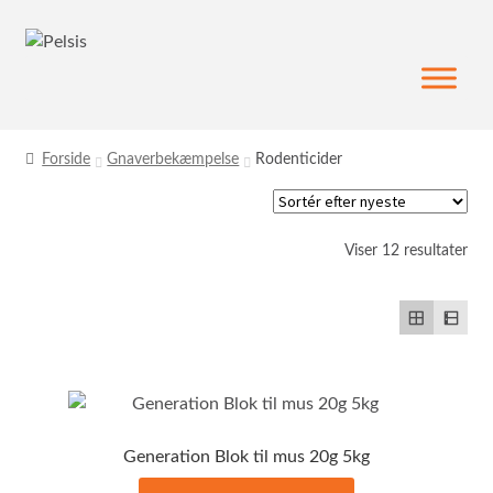
Spring
Spring
til
til
navigation
indhold
Forside
Gnaverbekæmpelse
Rodenticider
Sor
Viser 12 resultater
efte
sen
Generation Blok til mus 20g 5kg