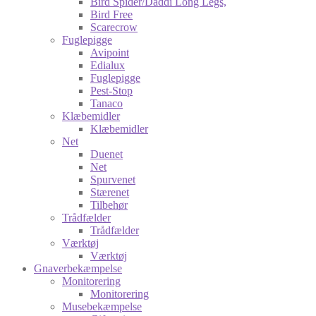
Bird Spider/Daddi Long Legs,
Bird Free
Scarecrow
Fuglepigge
Avipoint
Edialux
Fuglepigge
Pest-Stop
Tanaco
Klæbemidler
Klæbemidler
Net
Duenet
Net
Spurvenet
Stærenet
Tilbehør
Trådfælder
Trådfælder
Værktøj
Værktøj
Gnaverbekæmpelse
Monitorering
Monitorering
Musebekæmpelse