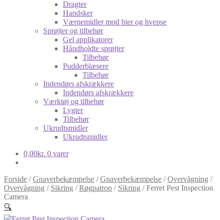
Dragter
Handsker
Værnemidler mod bier og hvepse
Sprøjter og tilbehør
Gel applikatorer
Håndholdte sprøjter
Tilbehør
Pudderblæsere
Tilbehør
Indendørs afskrækkere
Indendørs afskrækkere
Værktøj og tilbehør
Lygter
Tilbehør
Ukrudtsmidler
Ukrudtsmidler
0,00
kr.
0 varer
Forside
/
Gnaverbekæmpelse
/
Gnaverbekæmpelse
/
Overvågning
/
Overvågning
/
Sikring
/
Røgpatron
/
Sikring
/
Ferret Pest Inspection
Camera
🔍