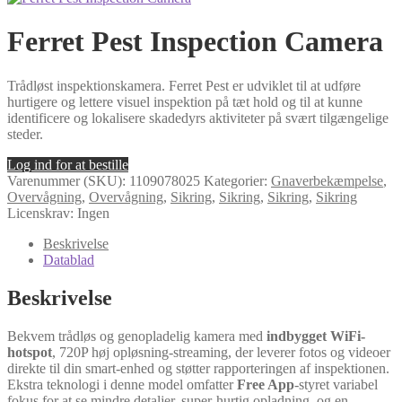
Ferret Pest Inspection Camera
Trådløst inspektionskamera. Ferret Pest er udviklet til at udføre
hurtigere og lettere visuel inspektion på tæt hold og til at kunne
identificere og lokalisere skadedyrs aktiviteter på svært tilgængelige
steder.
Log ind for at bestille
Varenummer (SKU):
1109078025
Kategorier:
Gnaverbekæmpelse
,
Overvågning
,
Overvågning
,
Sikring
,
Sikring
,
Sikring
,
Sikring
Licenskrav: Ingen
Beskrivelse
Datablad
Beskrivelse
Bekvem trådløs og genopladelig kamera med
indbygget WiFi-
hotspot
, 720P høj opløsning-streaming, der leverer fotos og videoer
direkte til din smart-enhed og støtter rapporteringen af inspektionen.
Ekstra teknologi i denne model omfatter
Free App
-styret variabel
fokus for at se mindre detaljer, super-hurtig opladning, og en