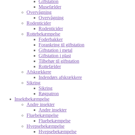
Giftstation
Musefælder
Overvågning
Overvågning
Rodenticider
Rodenticider
Rottebekæmpelse
Foderbakker
Forankring til giftstation
Giftstation i metal
Giftstation i plast
Tilbehør til giftstation
Rottefælder
Afskrækkere
Indendørs afskrækkere
Sikring
Sikring
Røgpatron
Insektbekæmpelse
Andre insekter
Andre insekter
Fluebekæmpelse
Fluebekæmpelse
Hvepsebekæmpelse
Hvepsebekæmpelse