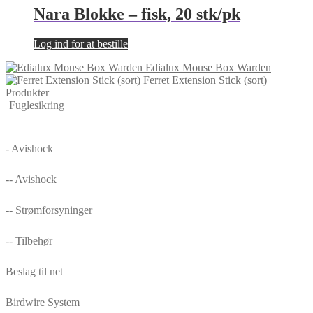
Nara Blokke – fisk, 20 stk/pk
Log ind for at bestille
Edialux Mouse Box Warden
Ferret Extension Stick (sort)
Produkter
Fuglesikring
- Avishock
-- Avishock
-- Strømforsyninger
-- Tilbehør
Beslag til net
Birdwire System