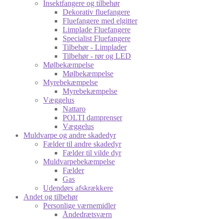
Insektfangere og tilbehør
Dekorativ fluefangere
Fluefangere med elgitter
Limplade Fluefangere
Specialist Fluefangere
Tilbehør - Limplader
Tilbehør - rør og LED
Mølbekæmpelse
Mølbekæmpelse
Myrebekæmpelse
Myrebekæmpelse
Væggelus
Nattaro
POLTI damprenser
Væggelus
Muldvarpe og andre skadedyr
Fælder til andre skadedyr
Fælder til vilde dyr
Muldvarpebekæmpelse
Fælder
Gas
Udendørs afskrækkere
Andet og tilbehør
Personlige værnemidler
Åndedrætsværn