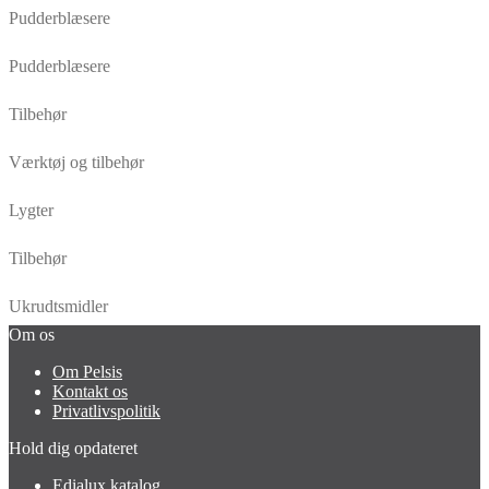
Pudderblæsere
Pudderblæsere
Tilbehør
Værktøj og tilbehør
Lygter
Tilbehør
Ukrudtsmidler
Om os
Om Pelsis
Kontakt os
Privatlivspolitik
Hold dig opdateret
Edialux katalog