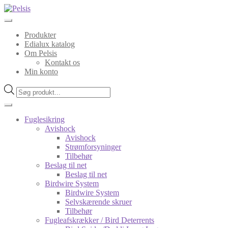
Spring
Spring
til
til
navigation
indhold
Produkter
Edialux katalog
Om Pelsis
Kontakt os
Min konto
Products
search
Fuglesikring
Avishock
Avishock
Strømforsyninger
Tilbehør
Beslag til net
Beslag til net
Birdwire System
Birdwire System
Selvskærende skruer
Tilbehør
Fugleafskrækker / Bird Deterrents