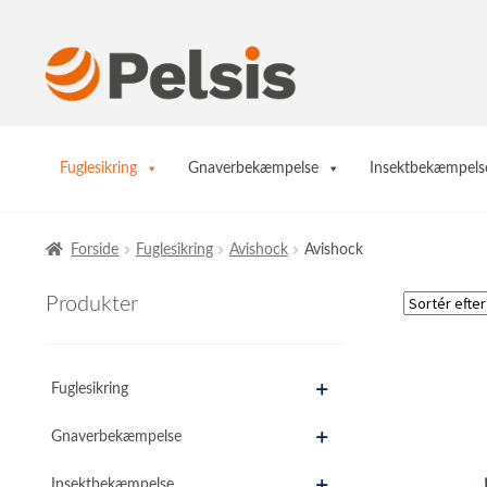
Spring
Spring
til
til
navigation
indhold
Fuglesikring
Gnaverbekæmpelse
Insektbekæmpels
Forside
Fuglesikring
Avishock
Avishock
Produkter
Fuglesikring
Gnaverbekæmpelse
Insektbekæmpelse