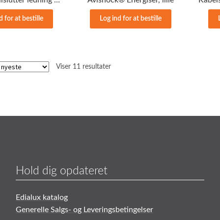
d for at bestille
Log ind for at bestille
Sorteret
Viser 11 resultater
efter
seneste
Hold dig opdateret
Edialux katalog
Generelle Salgs- og Leveringsbetingelser