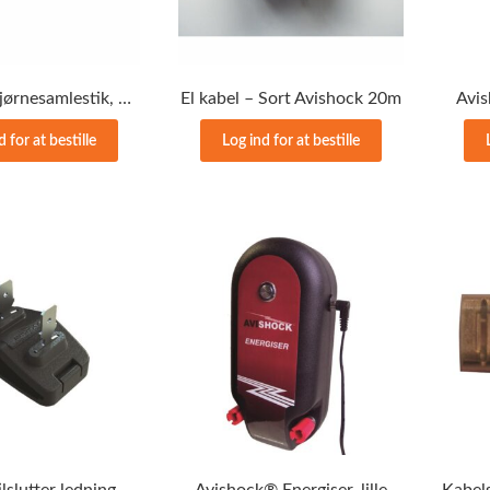
Avishock hjørnesamlestik, 20stk
El kabel – Sort Avishock 20m
Avis
d for at bestille
Log ind for at bestille
Jumper – tilslutter ledning til Avishock spor, 20 stk
Avishock® Energiser, lille