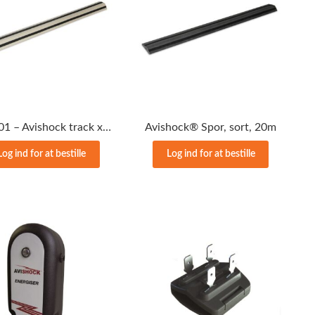
SHK101 – Avishock track x 20 m, stengrå
Avishock® Spor, sort, 20m
Log ind for at bestille
Log ind for at bestille