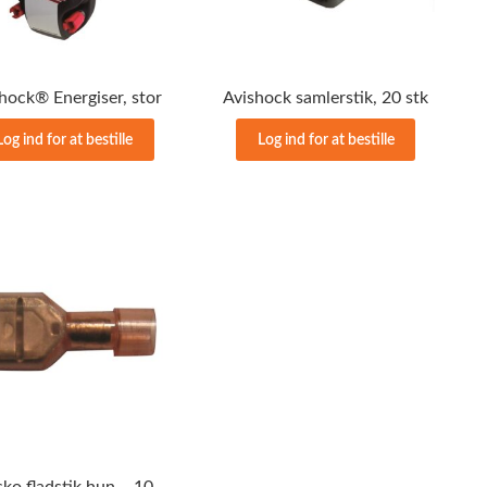
hock® Energiser, stor
Avishock samlerstik, 20 stk
Log ind for at bestille
Log ind for at bestille
Kabelsko fladstik hun – 100stk