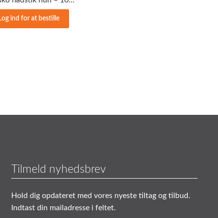
Log ind for at bestille
Tilmeld nyhedsbrev
Hold dig opdateret med vores nyeste tiltag og tilbud.
Indtast din mailadresse i feltet.