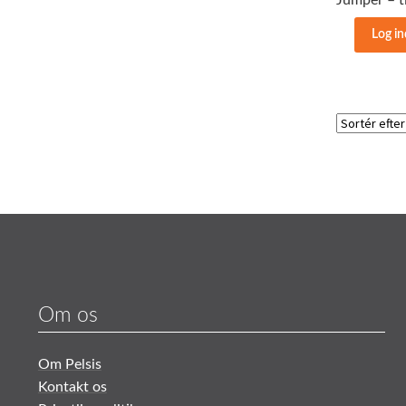
Log in
Om os
Om Pelsis
Kontakt os