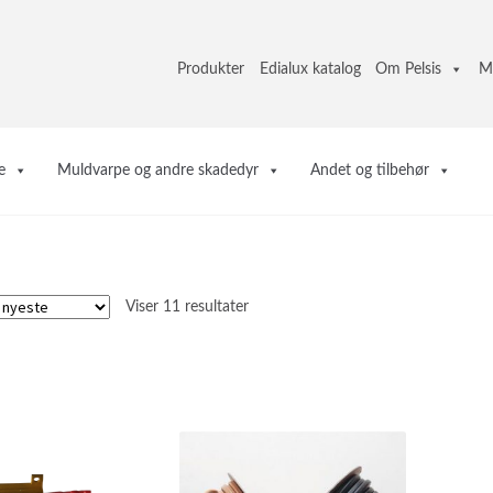
Produkter
Edialux katalog
Om Pelsis
M
e
Muldvarpe og andre skadedyr
Andet og tilbehør
Sorteret
Viser 11 resultater
efter
seneste