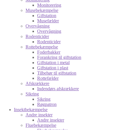
Monitorering
Musebekæmpelse
Giftstation
Musefælder
Overvågning
Overvågning
Rodenticider
Rodenticider
Rottebekæmpelse
Foderbakker
Forankring til giftstation
Giftstation i metal
Giftstation i plast
Tilbehør til giftstation
Rottefælder
Afskrækkere
Indendørs afskrækkere
Sikring
Sikring
Røgpatron
Insektbekæmpelse
Andre insekter
Andre insekter
Fluebekæmpelse