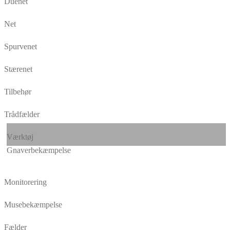
Duenet
Net
Spurvenet
Stærenet
Tilbehør
Trådfælder
Værktøj
Gnaverbekæmpelse
Monitorering
Musebekæmpelse
Fælder