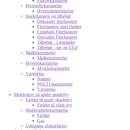
Fluebekæmpelse
Hvepsebekæmpelse
Hvepsebekæmpelse
Insektfangere og tilbehør
Dekorativ fluefangere
Fluefangere med elgitter
Limplade Fluefangere
Specialist Fluefangere
Tilbehør - Limplader
Tilbehør - rør og LED
Mølbekæmpelse
Mølbekæmpelse
Myrebekæmpelse
Myrebekæmpelse
Væggelus
Nattaro
POLTI damprenser
Væggelus
Muldvarpe og andre skadedyr
Fælder til andre skadedyr
Fælder til vilde dyr
Muldvarpebekæmpelse
Fælder
Gas
Udendørs afskrækkere