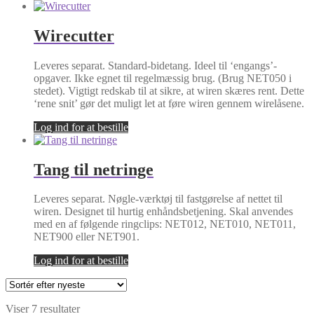
Wirecutter
Leveres separat. Standard-bidetang. Ideel til ‘engangs’-
opgaver. Ikke egnet til regelmæssig brug. (Brug NET050 i
stedet). Vigtigt redskab til at sikre, at wiren skæres rent. Dette
‘rene snit’ gør det muligt let at føre wiren gennem wirelåsene.
Log ind for at bestille
Tang til netringe
Leveres separat. Nøgle-værktøj til fastgørelse af nettet til
wiren. Designet til hurtig enhåndsbetjening. Skal anvendes
med en af følgende ringclips: NET012, NET010, NET011,
NET900 eller NET901.
Log ind for at bestille
Sorteret
Viser 7 resultater