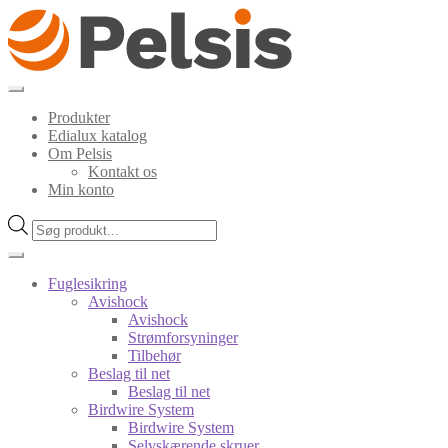
Spring
Spring
til
til
navigation
indhold
Produkter
Edialux katalog
Om Pelsis
Kontakt os
Min konto
Products
search
Fuglesikring
Avishock
Avishock
Strømforsyninger
Tilbehør
Beslag til net
Beslag til net
Birdwire System
Birdwire System
Selvskærende skruer