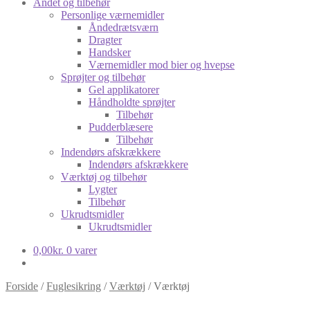
Andet og tilbehør
Personlige værnemidler
Åndedrætsværn
Dragter
Handsker
Værnemidler mod bier og hvepse
Sprøjter og tilbehør
Gel applikatorer
Håndholdte sprøjter
Tilbehør
Pudderblæsere
Tilbehør
Indendørs afskrækkere
Indendørs afskrækkere
Værktøj og tilbehør
Lygter
Tilbehør
Ukrudtsmidler
Ukrudtsmidler
0,00
kr.
0 varer
Forside
/
Fuglesikring
/
Værktøj
/
Værktøj