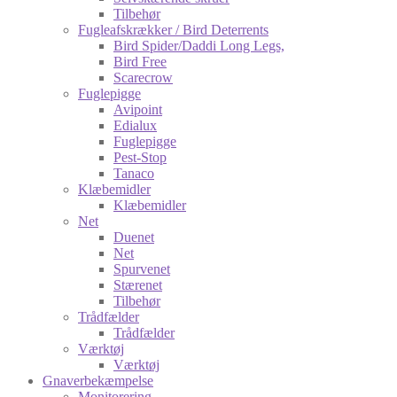
Tilbehør
Fugleafskrækker / Bird Deterrents
Bird Spider/Daddi Long Legs,
Bird Free
Scarecrow
Fuglepigge
Avipoint
Edialux
Fuglepigge
Pest-Stop
Tanaco
Klæbemidler
Klæbemidler
Net
Duenet
Net
Spurvenet
Stærenet
Tilbehør
Trådfælder
Trådfælder
Værktøj
Værktøj
Gnaverbekæmpelse
Monitorering