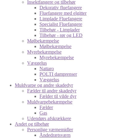
Insektfangere og tilbehør
Dekorativ fluefangere
Fluefangere med elgitter
Limplade Fluefangere
Specialist Fluefangere
Tilbehør - Limplader
Tilbehør - rør og LED
Mølbekæmpelse
Mølbekæmpelse
Myrebekæmpelse
Myrebekæmpelse
Væggelus
Nattaro
POLTI damprenser
Væggelus
Muldvarpe og andre skadedyr
Fælder til andre skadedyr
Fælder til vilde dyr
Muldvarpebekæmpelse
Fælder
Gas
Udendørs afskrækkere
Andet og tilbehør
Personlige værnemidler
Åndedrætsværn