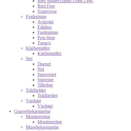
Bird Spider/Daddi Long Legs,
Bird Free
Scarecrow
Fuglepigge
Avipoint
Edialux
Fuglepigge
Pest-Stop
Tanaco
Klæbemidler
Klæbemidler
Net
Duenet
Net
Spurvenet
Stærenet
Tilbehør
Trådfælder
Trådfælder
Værktøj
Værktøj
Gnaverbekæmpelse
Monitorering
Monitorering
Musebekæmpelse