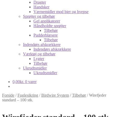
Dragter
Handsker
Værnemidler mod bier og hvepse
Sprøjter og tilbehør
Gel applikatorer
Håndholdte sprøjter
Tilbehør
Pudderblæsere
Tilbehør
Indendørs afskrækkere
Indendørs afskrækkere
Værktøj og tilbehør
Lygter
Tilbehør
Ukrudtsmidler
Ukrudtsmidler
0,00
kr.
0 varer
Forside
/
Fuglesikring
/
Birdwire System
/
Tilbehør
/
Wirefjeder
standard – 100 stk.