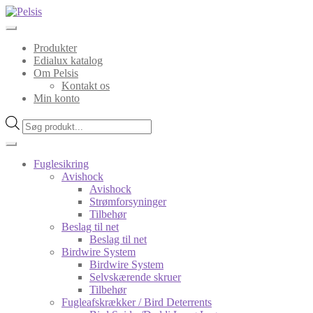
Spring
Spring
til
til
navigation
indhold
Produkter
Edialux katalog
Om Pelsis
Kontakt os
Min konto
Products
search
Fuglesikring
Avishock
Avishock
Strømforsyninger
Tilbehør
Beslag til net
Beslag til net
Birdwire System
Birdwire System
Selvskærende skruer
Tilbehør
Fugleafskrækker / Bird Deterrents