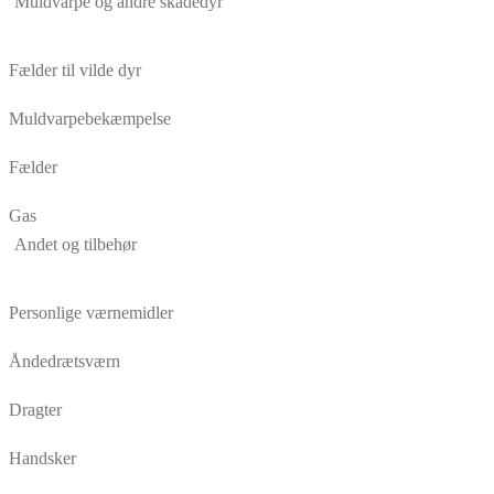
Muldvarpe og andre skadedyr
Fælder til vilde dyr
Muldvarpebekæmpelse
Fælder
Gas
Andet og tilbehør
Personlige værnemidler
Åndedrætsværn
Dragter
Handsker