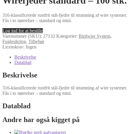
Wirefjeder standard – 100 stk.
316-klassificerede rustfrit stål-fjedre til stramning af wire systemer.
Fås i to størrelser – standard og mini.
Log ind for at bestille
Varenummer (SKU):
27132
Kategorier:
Birdwire System
,
Fuglesikring
,
Tilbehør
Licenskrav: Ingen
Beskrivelse
Datablad
Beskrivelse
316-klassificerede rustfrit stål-fjedre til stramning af wire systemer.
Fås i to størrelser – standard og mini.
Datablad
Andre har også kigget på