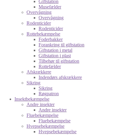
Giftstation
Musefælder
Overvågning
Overvågning
Rodenticider
Rodenticider
Rottebekæmpelse
Foderbakker
Forankring til giftstation
Giftstation i metal
Giftstation i plast
Tilbehør til giftstation
Rottefælder
Afskrækkere
Indendørs afskrækkere
Sikring
Sikring
Røgpatron
Insektbekæmpelse
Andre insekter
Andre insekter
Fluebekæmpelse
Fluebekæmpelse
Hvepsebekæmpelse
Hvepsebekæmpelse