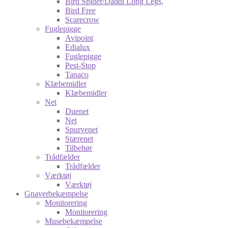
Bird Spider/Daddi Long Legs,
Bird Free
Scarecrow
Fuglepigge
Avipoint
Edialux
Fuglepigge
Pest-Stop
Tanaco
Klæbemidler
Klæbemidler
Net
Duenet
Net
Spurvenet
Stærenet
Tilbehør
Trådfælder
Trådfælder
Værktøj
Værktøj
Gnaverbekæmpelse
Monitorering
Monitorering
Musebekæmpelse