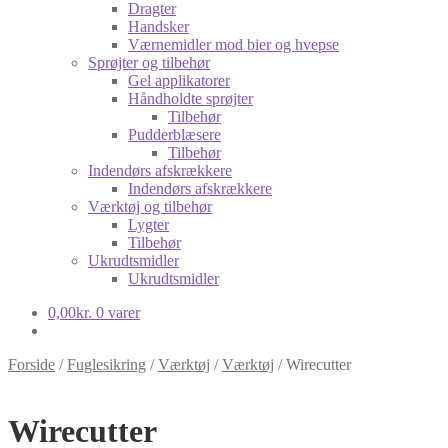
Dragter
Handsker
Værnemidler mod bier og hvepse
Sprøjter og tilbehør
Gel applikatorer
Håndholdte sprøjter
Tilbehør
Pudderblæsere
Tilbehør
Indendørs afskrækkere
Indendørs afskrækkere
Værktøj og tilbehør
Lygter
Tilbehør
Ukrudtsmidler
Ukrudtsmidler
0,00
kr.
0 varer
Forside
/
Fuglesikring
/
Værktøj
/
Værktøj
/
Wirecutter
Wirecutter