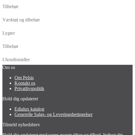
Tilbehør
Værktøj og tilbehør
Lygter
Tilbehør
Ukrudtsmidler
Om os
Om Pelsis
Kontakt os
Privatlivspolitik
Hold dig opdateret
Edialux katalog
Generelle Salgs- og Leveringsbetingelser
Tilmeld nyhedsbrev
Hold dig opdateret med vores nyeste tiltag og tilbud. Indtast din