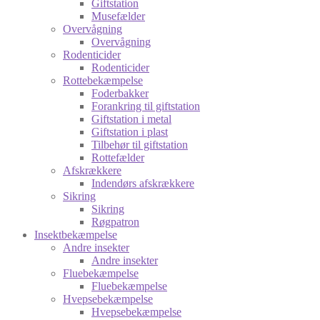
Giftstation
Musefælder
Overvågning
Overvågning
Rodenticider
Rodenticider
Rottebekæmpelse
Foderbakker
Forankring til giftstation
Giftstation i metal
Giftstation i plast
Tilbehør til giftstation
Rottefælder
Afskrækkere
Indendørs afskrækkere
Sikring
Sikring
Røgpatron
Insektbekæmpelse
Andre insekter
Andre insekter
Fluebekæmpelse
Fluebekæmpelse
Hvepsebekæmpelse
Hvepsebekæmpelse