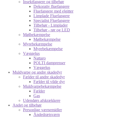
Insektfangere og tilbehør
Dekorativ fluefangere
Fluefangere med elgitter
Limplade Fluefangere
Specialist Fluefangere
Tilbehør - Limplader
Tilbehør - rør og LED
Mølbekæmpelse
Mølbekæmpelse
Myrebekæmpelse
Myrebekæmpelse
Væggelus
Nattaro
POLTI damprenser
Væggelus
Muldvarpe og andre skadedyr
Fælder til andre skadedyr
Fælder til vilde dyr
Muldvarpebekæmpelse
Fælder
Gas
Udendørs afskrækkere
Andet og tilbehør
Personlige værnemidler
Åndedrætsværn