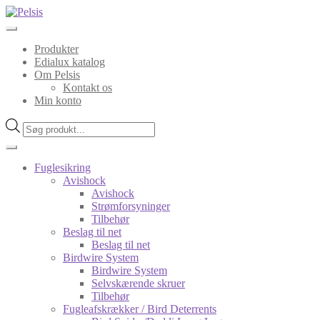
Spring
Spring
til
til
navigation
indhold
Produkter
Edialux katalog
Om Pelsis
Kontakt os
Min konto
Products
search
Fuglesikring
Avishock
Avishock
Strømforsyninger
Tilbehør
Beslag til net
Beslag til net
Birdwire System
Birdwire System
Selvskærende skruer
Tilbehør
Fugleafskrækker / Bird Deterrents