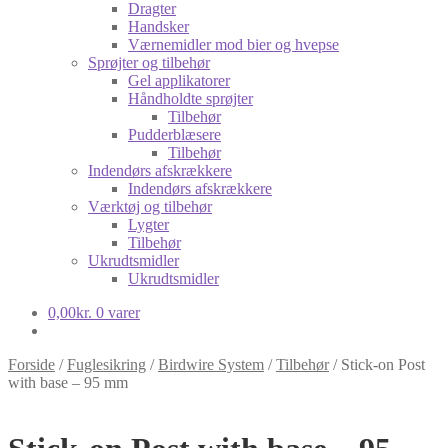
Dragter
Handsker
Værnemidler mod bier og hvepse
Sprøjter og tilbehør
Gel applikatorer
Håndholdte sprøjter
Tilbehør
Pudderblæsere
Tilbehør
Indendørs afskrækkere
Indendørs afskrækkere
Værktøj og tilbehør
Lygter
Tilbehør
Ukrudtsmidler
Ukrudtsmidler
0,00
kr.
0 varer
Forside
/
Fuglesikring
/
Birdwire System
/
Tilbehør
/
Stick-on Post
with base – 95 mm