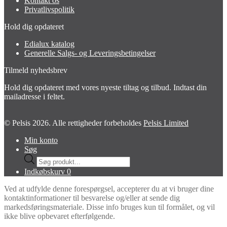
Kontakt os
Privatlivspolitik
Hold dig opdateret
Edialux katalog
Generelle Salgs- og Leveringsbetingelser
Tilmeld nyhedsbrev
Hold dig opdateret med vores nyeste tiltag og tilbud. Indtast din
mailadresse i feltet.
© Pelsis 2026. Alle rettigheder forbeholdes
Pelsis Limited
Min konto
Søg
Products
search
Indkøbskurv
0
Ved at udfylde denne forespørgsel, accepterer du at vi bruger dine
kontaktinformationer til besvarelse og/eller at sende dig
markedsføringsmateriale. Disse info bruges kun til formålet, og vil
ikke blive opbevaret efterfølgende.