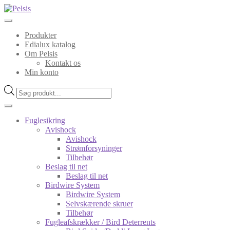
Spring
Spring
til
til
navigation
indhold
Produkter
Edialux katalog
Om Pelsis
Kontakt os
Min konto
Products
search
Fuglesikring
Avishock
Avishock
Strømforsyninger
Tilbehør
Beslag til net
Beslag til net
Birdwire System
Birdwire System
Selvskærende skruer
Tilbehør
Fugleafskrækker / Bird Deterrents