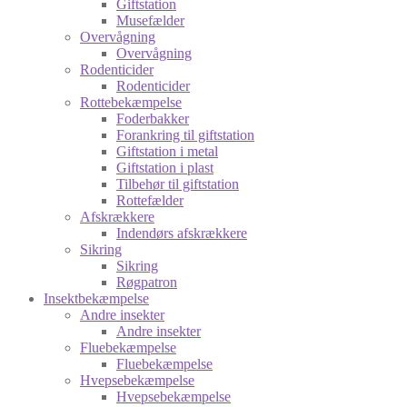
Giftstation
Musefælder
Overvågning
Overvågning
Rodenticider
Rodenticider
Rottebekæmpelse
Foderbakker
Forankring til giftstation
Giftstation i metal
Giftstation i plast
Tilbehør til giftstation
Rottefælder
Afskrækkere
Indendørs afskrækkere
Sikring
Sikring
Røgpatron
Insektbekæmpelse
Andre insekter
Andre insekter
Fluebekæmpelse
Fluebekæmpelse
Hvepsebekæmpelse
Hvepsebekæmpelse