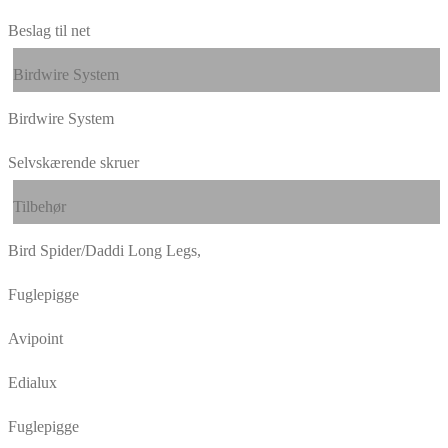
Beslag til net
Birdwire System
Birdwire System
Selvskærende skruer
Tilbehør
Bird Spider/Daddi Long Legs,
Fuglepigge
Avipoint
Edialux
Fuglepigge