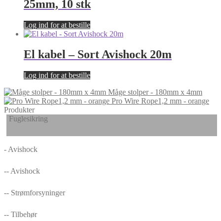
25mm, 10 stk
Log ind for at bestille
El kabel – Sort Avishock 20m
Log ind for at bestille
Måge stolper - 180mm x 4mm
Pro Wire Rope1,2 mm - orange
Produkter
Fuglesikring
- Avishock
-- Avishock
-- Strømforsyninger
-- Tilbehør