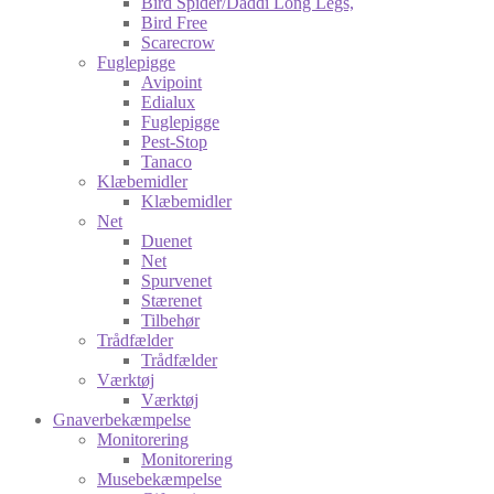
Bird Spider/Daddi Long Legs,
Bird Free
Scarecrow
Fuglepigge
Avipoint
Edialux
Fuglepigge
Pest-Stop
Tanaco
Klæbemidler
Klæbemidler
Net
Duenet
Net
Spurvenet
Stærenet
Tilbehør
Trådfælder
Trådfælder
Værktøj
Værktøj
Gnaverbekæmpelse
Monitorering
Monitorering
Musebekæmpelse