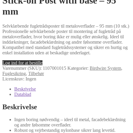
Stick-on Post with base – 95
mm
Selvklæbende fugletrådsposter til metaloverflader – 95 mm (10 stk.)
Professionelle selvklæbende poster til montering af fugletråd på
metaloverflader, hvor boring ikke er mulig eller ønskelig. Ideel til
inddækninger, facadebeklædning og andre følsomme overflader.
Kompatibel med standard fugletrådssystemer og sikrer en hurtig og
enkel installation uden at beskadige underlaget.
Log ind for at bestille
Varenummer (SKU):
1107001015
Kategorier:
Birdwire System
,
Fuglesikring
,
Tilbehør
Licenskrav: Ingen
Beskrivelse
Datablad
Beskrivelse
Ingen boring nødvendig – ideel til metal, facadebeklædning
og andre følsomme overflader.
Robust og vejrbestandig nylonbase sikrer lang levetid.