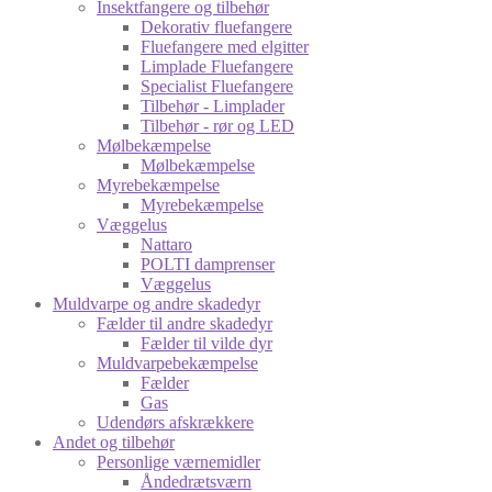
Insektfangere og tilbehør
Dekorativ fluefangere
Fluefangere med elgitter
Limplade Fluefangere
Specialist Fluefangere
Tilbehør - Limplader
Tilbehør - rør og LED
Mølbekæmpelse
Mølbekæmpelse
Myrebekæmpelse
Myrebekæmpelse
Væggelus
Nattaro
POLTI damprenser
Væggelus
Muldvarpe og andre skadedyr
Fælder til andre skadedyr
Fælder til vilde dyr
Muldvarpebekæmpelse
Fælder
Gas
Udendørs afskrækkere
Andet og tilbehør
Personlige værnemidler
Åndedrætsværn