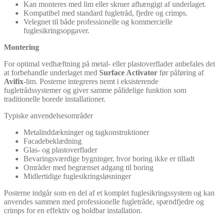
Kan monteres med lim eller skruer afhængigt af underlaget.
Kompatibel med standard fugletråd, fjedre og crimps.
Velegnet til både professionelle og kommercielle
fuglesikringsopgaver.
Montering
For optimal vedhæftning på metal- eller plastoverflader anbefales det
at forbehandle underlaget med
Surface Activator
før påføring af
Avifix
-lim. Posterne integreres nemt i eksisterende
fugletrådssystemer og giver samme pålidelige funktion som
traditionelle borede installationer.
Typiske anvendelsesområder
Metalinddækninger og tagkonstruktioner
Facadebeklædning
Glas- og plastoverflader
Bevaringsværdige bygninger, hvor boring ikke er tilladt
Områder med begrænset adgang til boring
Midlertidige fuglesikringsløsninger
Posterne indgår som en del af et komplet fuglesikringssystem og kan
anvendes sammen med professionelle fugletråde, spændfjedre og
crimps for en effektiv og holdbar installation.