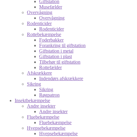
Giftstation
Musefælder
Overvågning
Overvågning
Rodenticider
Rodenticider
Rottebekæmpelse
Foderbakker
Forankring til giftstation
Giftstation i metal
Giftstation i plast
Tilbehør til giftstation
Rottefælder
Afskrækkere
Indendørs afskrækkere
Sikring
Sikring
Røgpatron
Insektbekæmpelse
Andre insekter
Andre insekter
Fluebekæmpelse
Fluebekæmpelse
Hvepsebekæmpelse
Hvepsebekæmpelse