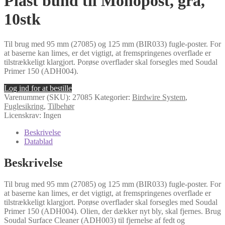
Plast bund til Monopost, grå,
10stk
Til brug med 95 mm (27085) og 125 mm (BIR033) fugle-poster. For
at baserne kan limes, er det vigtigt, at fremspringenes overflade er
tilstrækkeligt klargjort. Porøse overflader skal forsegles med Soudal
Primer 150 (ADH004).
Log ind for at bestille
Varenummer (SKU):
27085
Kategorier:
Birdwire System
,
Fuglesikring
,
Tilbehør
Licenskrav: Ingen
Beskrivelse
Datablad
Beskrivelse
Til brug med 95 mm (27085) og 125 mm (BIR033) fugle-poster. For
at baserne kan limes, er det vigtigt, at fremspringenes overflade er
tilstrækkeligt klargjort. Porøse overflader skal forsegles med Soudal
Primer 150 (ADH004). Olien, der dækker nyt bly, skal fjernes. Brug
Soudal Surface Cleaner (ADH003) til fjernelse af fedt og