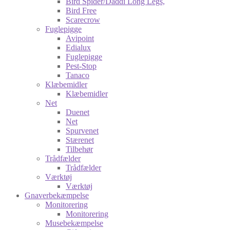
Bird Spider/Daddi Long Legs,
Bird Free
Scarecrow
Fuglepigge
Avipoint
Edialux
Fuglepigge
Pest-Stop
Tanaco
Klæbemidler
Klæbemidler
Net
Duenet
Net
Spurvenet
Stærenet
Tilbehør
Trådfælder
Trådfælder
Værktøj
Værktøj
Gnaverbekæmpelse
Monitorering
Monitorering
Musebekæmpelse