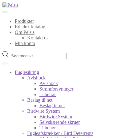
Spring
Spring
til
til
navigation
indhold
Produkter
Edialux katalog
Om Pelsis
Kontakt os
Min konto
Products
search
Fuglesikring
Avishock
Avishock
Strømforsyninger
Tilbehør
Beslag til net
Beslag til net
Birdwire System
Birdwire System
Selvskærende skruer
Tilbehør
Fugleafskrækker / Bird Deterrents