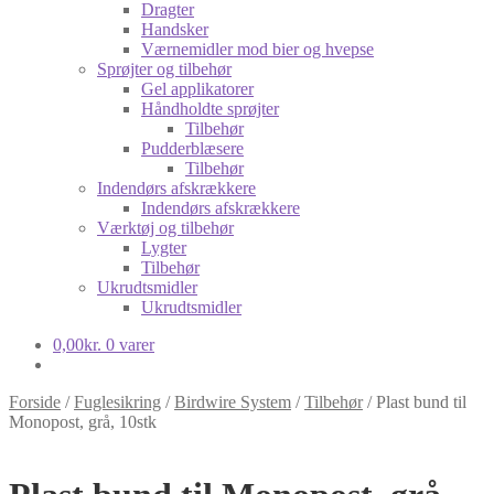
Dragter
Handsker
Værnemidler mod bier og hvepse
Sprøjter og tilbehør
Gel applikatorer
Håndholdte sprøjter
Tilbehør
Pudderblæsere
Tilbehør
Indendørs afskrækkere
Indendørs afskrækkere
Værktøj og tilbehør
Lygter
Tilbehør
Ukrudtsmidler
Ukrudtsmidler
0,00
kr.
0 varer
Forside
/
Fuglesikring
/
Birdwire System
/
Tilbehør
/
Plast bund til
Monopost, grå, 10stk