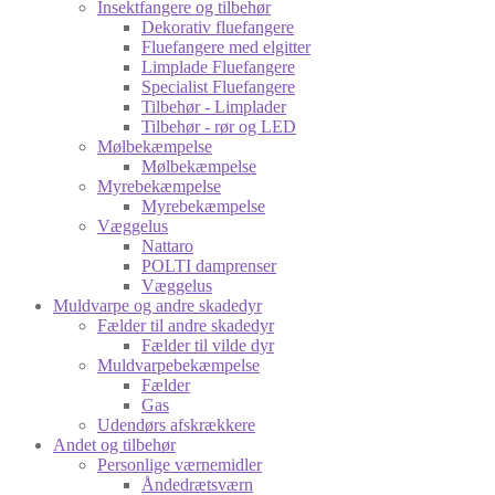
Insektfangere og tilbehør
Dekorativ fluefangere
Fluefangere med elgitter
Limplade Fluefangere
Specialist Fluefangere
Tilbehør - Limplader
Tilbehør - rør og LED
Mølbekæmpelse
Mølbekæmpelse
Myrebekæmpelse
Myrebekæmpelse
Væggelus
Nattaro
POLTI damprenser
Væggelus
Muldvarpe og andre skadedyr
Fælder til andre skadedyr
Fælder til vilde dyr
Muldvarpebekæmpelse
Fælder
Gas
Udendørs afskrækkere
Andet og tilbehør
Personlige værnemidler
Åndedrætsværn