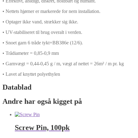
• Effektivt, alsidigt, diskret, holdbart og humant.
• Nettets hjørner er markerede for nem installation.
• Optager ikke vand, strækker sig ikke.
• UV-stabiliseret til brug overalt i verden.
• Snoet garn 6 tråde tykt+BB386e (12/6).
• Trådiameter = 0,85-0,9 mm
• Garnvægt = 0,44-0,45 g / m, vægt af nettet = 26m² / m pr. kg
• Lavet af knyttet polyethylen
Datablad
Andre har også kigget på
Screw Pin, 100pk