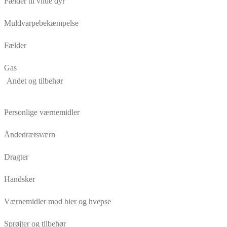
Fælder til vilde dyr
Muldvarpebekæmpelse
Fælder
Gas
Andet og tilbehør
Personlige værnemidler
Åndedrætsværn
Dragter
Handsker
Værnemidler mod bier og hvepse
Sprøjter og tilbehør