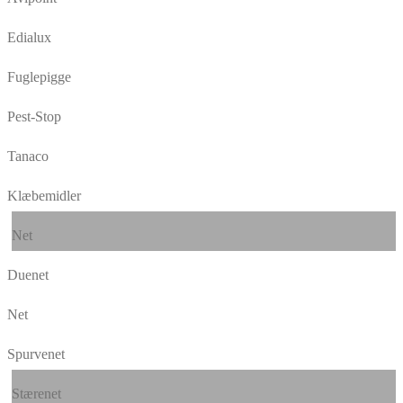
Edialux
Fuglepigge
Pest-Stop
Tanaco
Klæbemidler
Net
Duenet
Net
Spurvenet
Stærenet