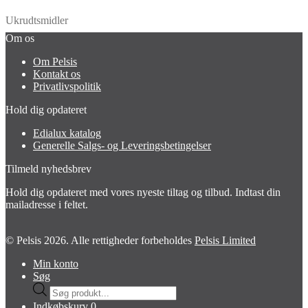
Ukrudtsmidler
Om os
Om Pelsis
Kontakt os
Privatlivspolitik
Hold dig opdateret
Edialux katalog
Generelle Salgs- og Leveringsbetingelser
Tilmeld nyhedsbrev
Hold dig opdateret med vores nyeste tiltag og tilbud. Indtast din
mailadresse i feltet.
© Pelsis 2026. Alle rettigheder forbeholdes
Pelsis Limited
Min konto
Søg
Products
search
Indkøbskurv
0