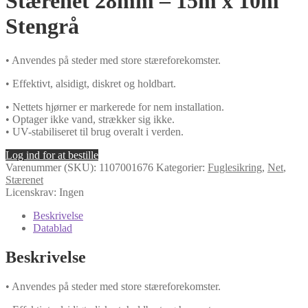
Stærenet 28mm – 15m x 10m
Stengrå
• Anvendes på steder med store stæreforekomster.
• Effektivt, alsidigt, diskret og holdbart.
• Nettets hjørner er markerede for nem installation.
• Optager ikke vand, strækker sig ikke.
• UV-stabiliseret til brug overalt i verden.
Log ind for at bestille
Varenummer (SKU):
1107001676
Kategorier:
Fuglesikring
,
Net
,
Stærenet
Licenskrav: Ingen
Beskrivelse
Datablad
Beskrivelse
• Anvendes på steder med store stæreforekomster.