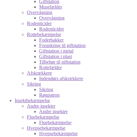
Giftstation
Musefælder
Overvågning
Overvågning
Rodenticider
Rodenticider
Rottebekæmpelse
Foderbakker
Forankring til giftstation
Giftstation i metal
Giftstation i plast
Tilbehør til giftstation
Rottefælder
Afskrækkere
Indendørs afskrækkere
Sikring
Sikring
Røgpatron
Insektbekæmpelse
Andre insekter
Andre insekter
Fluebekæmpelse
Fluebekæmpelse
Hvepsebekæmpelse
Hvepsebekæmpelse