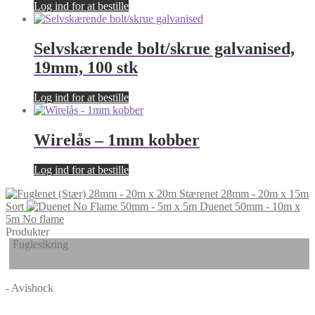
Log ind for at bestille
Selvskærende bolt/skrue galvanised,
19mm, 100 stk
Log ind for at bestille
Wirelås – 1mm kobber
Log ind for at bestille
Stærenet 28mm - 20m x 15m
Sort
Duenet 50mm - 10m x
5m No flame
Produkter
Fuglesikring
- Avishock