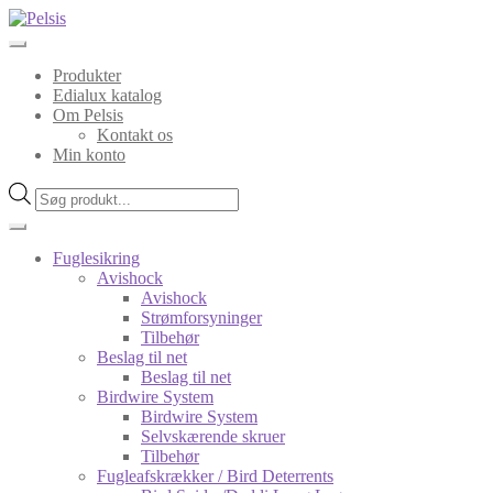
Spring
Spring
til
til
navigation
indhold
Produkter
Edialux katalog
Om Pelsis
Kontakt os
Min konto
Products
search
Fuglesikring
Avishock
Avishock
Strømforsyninger
Tilbehør
Beslag til net
Beslag til net
Birdwire System
Birdwire System
Selvskærende skruer
Tilbehør
Fugleafskrækker / Bird Deterrents