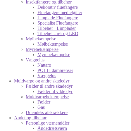
Insektfangere og tilbehør
Dekorativ fluefangere
Fluefangere med elgitter
Limplade Fluefangere
Specialist Fluefangere
Tilbehør - Limplader
Tilbehør - rør og LED
Mølbekæmpelse
Mølbekæmpelse
Myrebekæmpelse
Myrebekæmpelse
Væggelus
Nattaro
POLTI damprenser
Væggelus
Muldvarpe og andre skadedyr
Fælder til andre skadedyr
Fælder til vilde dyr
Muldvarpebekæmpelse
Fælder
Gas
Udendørs afskrækkere
Andet og tilbehør
Personlige værnemidler
Åndedrætsværn