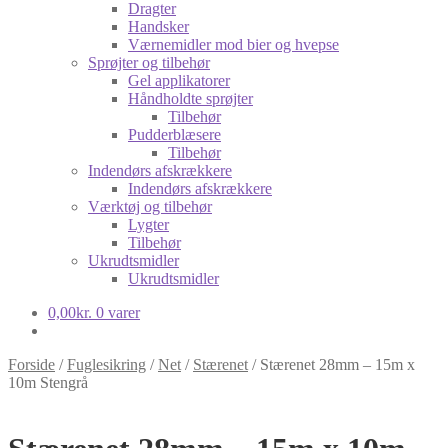
Dragter
Handsker
Værnemidler mod bier og hvepse
Sprøjter og tilbehør
Gel applikatorer
Håndholdte sprøjter
Tilbehør
Pudderblæsere
Tilbehør
Indendørs afskrækkere
Indendørs afskrækkere
Værktøj og tilbehør
Lygter
Tilbehør
Ukrudtsmidler
Ukrudtsmidler
0,00
kr.
0 varer
Forside
/
Fuglesikring
/
Net
/
Stærenet
/
Stærenet 28mm – 15m x
10m Stengrå