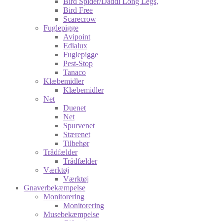
Bird Spider/Daddi Long Legs,
Bird Free
Scarecrow
Fuglepigge
Avipoint
Edialux
Fuglepigge
Pest-Stop
Tanaco
Klæbemidler
Klæbemidler
Net
Duenet
Net
Spurvenet
Stærenet
Tilbehør
Trådfælder
Trådfælder
Værktøj
Værktøj
Gnaverbekæmpelse
Monitorering
Monitorering
Musebekæmpelse