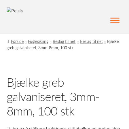
Spring
Spring
til
til
navigation
indhold
Forside
Fuglesikring
Beslag til net
Beslag til net
Bjælke
greb galvaniseret, 3mm-8mm, 100 stk
Bjælke greb
galvaniseret, 3mm-
8mm, 100 stk
Til brug på stålkonstruktioner, stålbjælker og undersiden