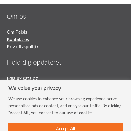
Om os
Om Pelsis
Kontakt os
Privatlivspolitik
Hold dig opdateret
Edialux katalog
Generelle Salgs- og Leveringsbetingelser
We value your privacy
We use cookies to enhance your browsing experience, serve
Tilmeld nyhedsbrev
personalized ads or content, and analyze our traffic. By clicking
"Accept All", you consent to our use of cookies.
Hold dig opdateret med vores nyeste tiltag og tilbud.
Indtast din mailadresse i feltet.
Accept All