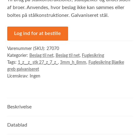
af broer. Anvendes, hvor beslag ikke kan sømmes eller
boltes på stålkonstruktioner. Galvaniseret stål.
Log ind for at bestille
Varenummer (SKU):
27070
Kategorier:
Beslag til net
,
Beslag til net
,
Fuglesikring
Tags:
1_z__z_ stk 27_z_7_z_
,
3mm_h_8mm
,
Fuglesikring Bjælke
greb galvaniseret
Licenskrav: Ingen
Beskrivelse
Datablad