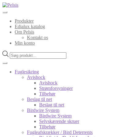
Spring
Spring
til
til
navigation
indhold
Produkter
Edialux katalog
Om Pelsis
Kontakt os
Min konto
Products
search
Fuglesikring
Avishock
Avishock
Strømforsyninger
Tilbehør
Beslag til net
Beslag til net
Birdwire System
Birdwire System
Selvskærende skruer
Tilbehør
Fugleafskrækker / Bird Deterrents