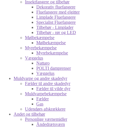
Insektfangere og tilbehør
Dekorativ fluefangere
Fluefangere med elgitter
Limplade Fluefangere
Specialist Fluefangere
Tilbehør - Limplader
Tilbehør - rør og LED
Mølbekæmpelse
Mølbekæmpelse
Myrebekæmpelse
Myrebekæmpelse
Væggelus
Nattaro
POLTI damprenser
Væggelus
Muldvarpe og andre skadedyr
Fælder til andre skadedyr
Fælder til vilde dyr
Muldvarpebekæmpelse
Fælder
Gas
Udendørs afskrækkere
Andet og tilbehør
Personlige værnemidler
Åndedrætsværn