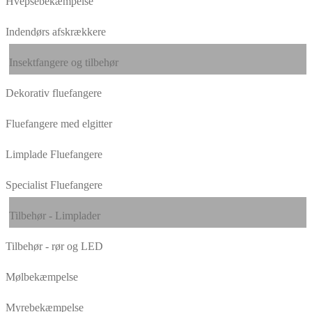
Hvepsebekæmpelse
Indendørs afskrækkere
Insektfangere og tilbehør
Dekorativ fluefangere
Fluefangere med elgitter
Limplade Fluefangere
Specialist Fluefangere
Tilbehør - Limplader
Tilbehør - rør og LED
Mølbekæmpelse
Myrebekæmpelse