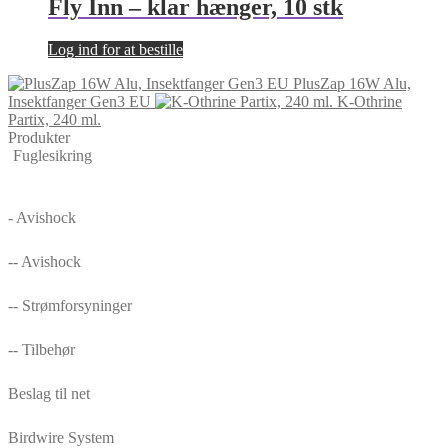
Fly Inn – klar hænger, 10 stk
Log ind for at bestille
PlusZap 16W Alu,
Insektfanger Gen3 EU
K-Othrine
Partix, 240 ml.
Produkter
Fuglesikring
- Avishock
-- Avishock
-- Strømforsyninger
-- Tilbehør
Beslag til net
Birdwire System