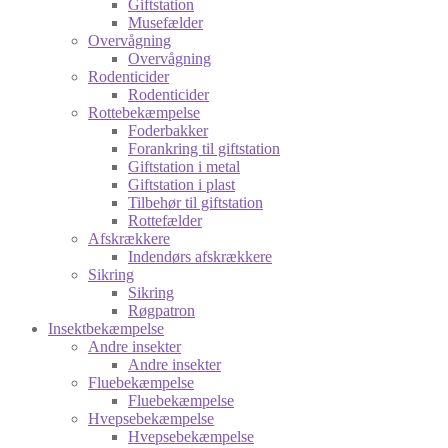
Giftstation
Musefælder
Overvågning
Overvågning
Rodenticider
Rodenticider
Rottebekæmpelse
Foderbakker
Forankring til giftstation
Giftstation i metal
Giftstation i plast
Tilbehør til giftstation
Rottefælder
Afskrækkere
Indendørs afskrækkere
Sikring
Sikring
Røgpatron
Insektbekæmpelse
Andre insekter
Andre insekter
Fluebekæmpelse
Fluebekæmpelse
Hvepsebekæmpelse
Hvepsebekæmpelse