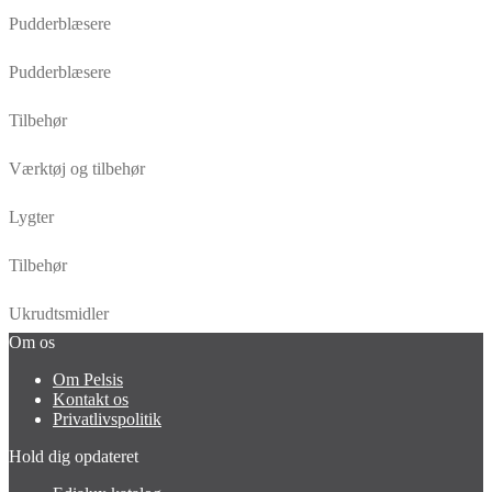
Pudderblæsere
Pudderblæsere
Tilbehør
Værktøj og tilbehør
Lygter
Tilbehør
Ukrudtsmidler
Om os
Om Pelsis
Kontakt os
Privatlivspolitik
Hold dig opdateret