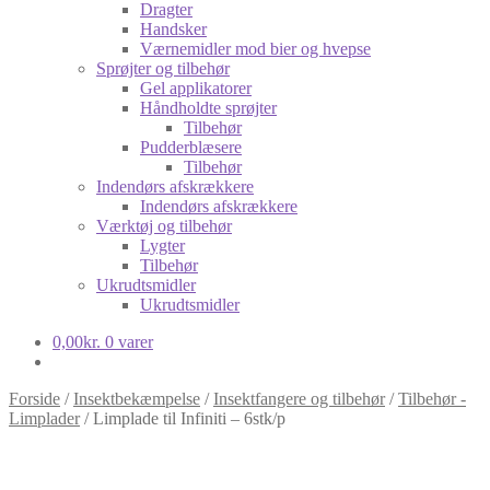
Dragter
Handsker
Værnemidler mod bier og hvepse
Sprøjter og tilbehør
Gel applikatorer
Håndholdte sprøjter
Tilbehør
Pudderblæsere
Tilbehør
Indendørs afskrækkere
Indendørs afskrækkere
Værktøj og tilbehør
Lygter
Tilbehør
Ukrudtsmidler
Ukrudtsmidler
0,00
kr.
0 varer
Forside
/
Insektbekæmpelse
/
Insektfangere og tilbehør
/
Tilbehør -
Limplader
/
Limplade til Infiniti – 6stk/p