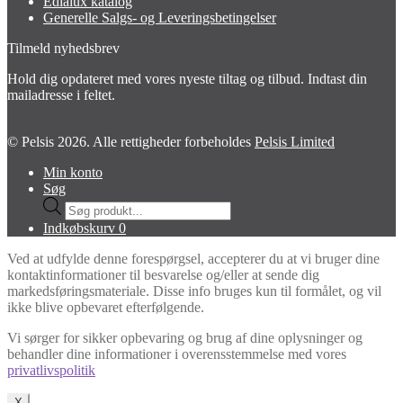
Edialux katalog
Generelle Salgs- og Leveringsbetingelser
Tilmeld nyhedsbrev
Hold dig opdateret med vores nyeste tiltag og tilbud. Indtast din
mailadresse i feltet.
© Pelsis 2026. Alle rettigheder forbeholdes
Pelsis Limited
Min konto
Søg
Products
search
Indkøbskurv
0
Ved at udfylde denne forespørgsel, accepterer du at vi bruger dine
kontaktinformationer til besvarelse og/eller at sende dig
markedsføringsmateriale. Disse info bruges kun til formålet, og vil
ikke blive opbevaret efterfølgende.
Vi sørger for sikker opbevaring og brug af dine oplysninger og
behandler dine informationer i overensstemmelse med vores
privatlivspolitik
X