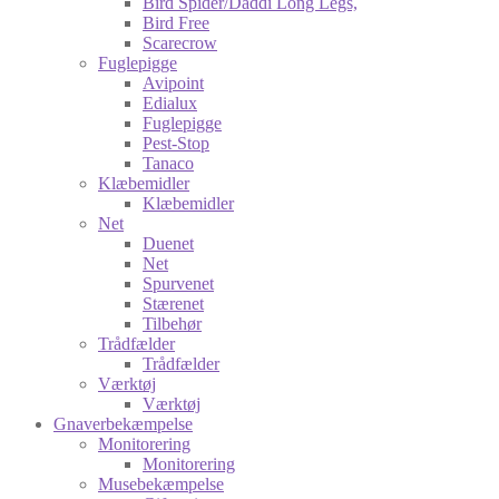
Bird Spider/Daddi Long Legs,
Bird Free
Scarecrow
Fuglepigge
Avipoint
Edialux
Fuglepigge
Pest-Stop
Tanaco
Klæbemidler
Klæbemidler
Net
Duenet
Net
Spurvenet
Stærenet
Tilbehør
Trådfælder
Trådfælder
Værktøj
Værktøj
Gnaverbekæmpelse
Monitorering
Monitorering
Musebekæmpelse