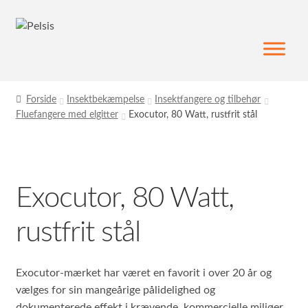
Spring
Spring
til
til
navigation
indhold
Forside
Insektbekæmpelse
Insektfangere og tilbehør
Fluefangere med elgitter
Exocutor, 80 Watt, rustfrit stål
Exocutor, 80 Watt,
rustfrit stål
Exocutor-mærket har været en favorit i over 20 år og
vælges for sin mangeårige pålidelighed og
dokumenterede effekt i krævende, kommercielle miljøer.