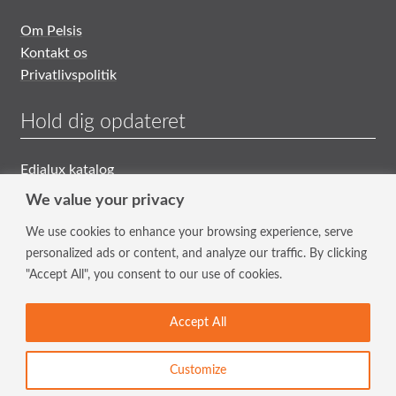
Om Pelsis
Kontakt os
Privatlivspolitik
Hold dig opdateret
Edialux katalog
Generelle Salgs- og Leveringsbetingelser
We value your privacy
We use cookies to enhance your browsing experience, serve
Tilmeld nyhedsbrev
personalized ads or content, and analyze our traffic. By clicking
"Accept All", you consent to our use of cookies.
Hold dig opdateret med vores nyeste tiltag og tilbud.
Indtast din mailadresse i feltet.
Accept All
© Pelsis 2026. Alle rettigheder forbeholdes
Pelsis Limited
Customize