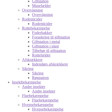
Giftstation
Musefælder
Overvågning
Overvågning
Rodenticider
Rodenticider
Rottebekæmpelse
Foderbakker
Forankring til giftstation
Giftstation i metal
Giftstation i plast
Tilbehør til giftstation
Rottefælder
Afskrækkere
Indendørs afskrækkere
Sikring
Sikring
Røgpatron
Insektbekæmpelse
Andre insekter
Andre insekter
Fluebekæmpelse
Fluebekæmpelse
Hvepsebekæmpelse
Hvepsebekæmpelse