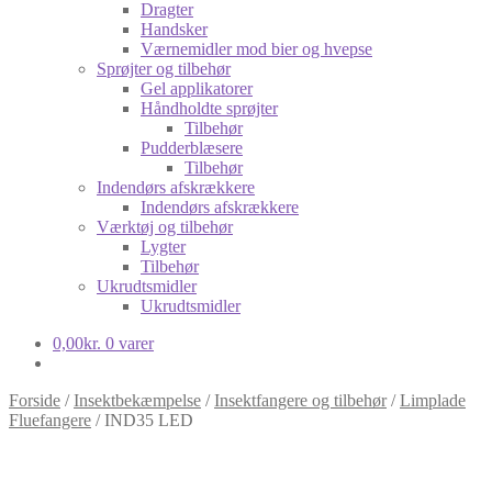
Dragter
Handsker
Værnemidler mod bier og hvepse
Sprøjter og tilbehør
Gel applikatorer
Håndholdte sprøjter
Tilbehør
Pudderblæsere
Tilbehør
Indendørs afskrækkere
Indendørs afskrækkere
Værktøj og tilbehør
Lygter
Tilbehør
Ukrudtsmidler
Ukrudtsmidler
0,00
kr.
0 varer
Forside
/
Insektbekæmpelse
/
Insektfangere og tilbehør
/
Limplade
Fluefangere
/
IND35 LED