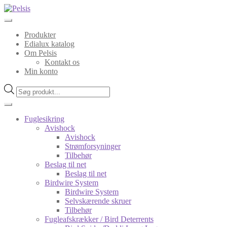
Spring
Spring
til
til
navigation
indhold
Produkter
Edialux katalog
Om Pelsis
Kontakt os
Min konto
Products
search
Fuglesikring
Avishock
Avishock
Strømforsyninger
Tilbehør
Beslag til net
Beslag til net
Birdwire System
Birdwire System
Selvskærende skruer
Tilbehør
Fugleafskrækker / Bird Deterrents