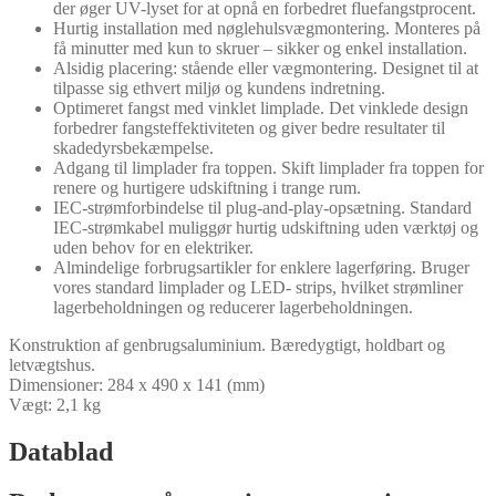
der øger UV-lyset for at opnå en forbedret fluefangstprocent.
Hurtig installation med nøglehulsvægmontering. Monteres på
få minutter med kun to skruer – sikker og enkel installation.
Alsidig placering: stående eller vægmontering. Designet til at
tilpasse sig ethvert miljø og kundens indretning.
Optimeret fangst med vinklet limplade. Det vinklede design
forbedrer fangsteffektiviteten og giver bedre resultater til
skadedyrsbekæmpelse.
Adgang til limplader fra toppen. Skift limplader fra toppen for
renere og hurtigere udskiftning i trange rum.
IEC-strømforbindelse til plug-and-play-opsætning. Standard
IEC-strømkabel muliggør hurtig udskiftning uden værktøj og
uden behov for en elektriker.
Almindelige forbrugsartikler for enklere lagerføring. Bruger
vores standard limplader og LED- strips, hvilket strømliner
lagerbeholdningen og reducerer lagerbeholdningen.
Konstruktion af genbrugsaluminium. Bæredygtigt, holdbart og
letvægtshus.
Dimensioner: 284 x 490 x 141 (mm)
Vægt: 2,1 kg
Datablad