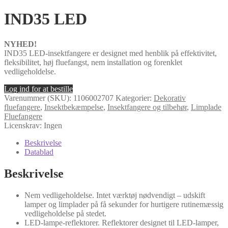
IND35 LED
NYHED!
IND35 LED-insektfangere er designet med henblik på effektivitet,
fleksibilitet, høj fluefangst, nem installation og forenklet
vedligeholdelse.
Log ind for at bestille
Varenummer (SKU):
1106002707
Kategorier:
Dekorativ
fluefangere
,
Insektbekæmpelse
,
Insektfangere og tilbehør
,
Limplade
Fluefangere
Licenskrav: Ingen
Beskrivelse
Datablad
Beskrivelse
Nem vedligeholdelse. Intet værktøj nødvendigt – udskift
lamper og limplader på få sekunder for hurtigere rutinemæssig
vedligeholdelse på stedet.
LED-lampe-reflektorer. Reflektorer designet til LED-lamper,