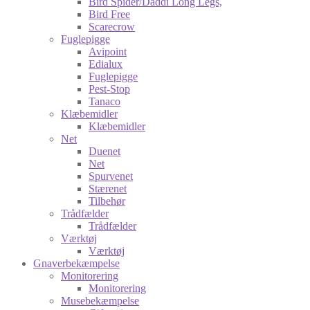
Bird Spider/Daddi Long Legs,
Bird Free
Scarecrow
Fuglepigge
Avipoint
Edialux
Fuglepigge
Pest-Stop
Tanaco
Klæbemidler
Klæbemidler
Net
Duenet
Net
Spurvenet
Stærenet
Tilbehør
Trådfælder
Trådfælder
Værktøj
Værktøj
Gnaverbekæmpelse
Monitorering
Monitorering
Musebekæmpelse