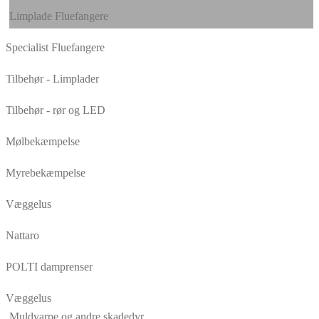
Limplade Fluefangere
Specialist Fluefangere
Tilbehør - Limplader
Tilbehør - rør og LED
Mølbekæmpelse
Myrebekæmpelse
Væggelus
Nattaro
POLTI damprenser
Væggelus
Muldvarpe og andre skadedyr