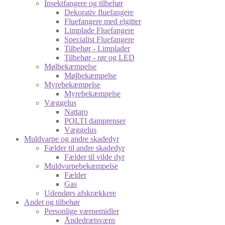
Insektfangere og tilbehør
Dekorativ fluefangere
Fluefangere med elgitter
Limplade Fluefangere
Specialist Fluefangere
Tilbehør - Limplader
Tilbehør - rør og LED
Mølbekæmpelse
Mølbekæmpelse
Myrebekæmpelse
Myrebekæmpelse
Væggelus
Nattaro
POLTI damprenser
Væggelus
Muldvarpe og andre skadedyr
Fælder til andre skadedyr
Fælder til vilde dyr
Muldvarpebekæmpelse
Fælder
Gas
Udendørs afskrækkere
Andet og tilbehør
Personlige værnemidler
Åndedrætsværn