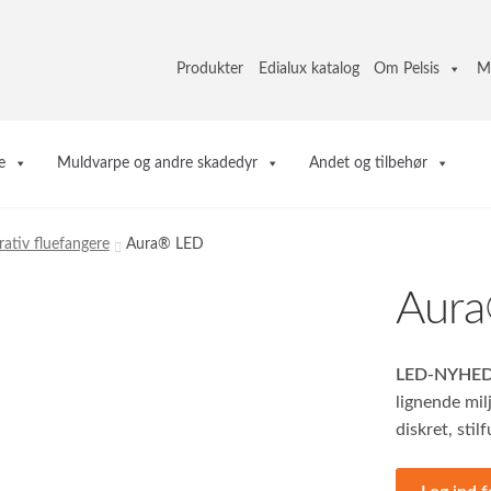
Produkter
Edialux katalog
Om Pelsis
M
e
Muldvarpe og andre skadedyr
Andet og tilbehør
ativ fluefangere
Aura® LED
Aur
LED-NYHED
lignende mi
diskret, stil