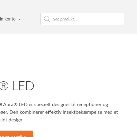
Products
search
in konto
a® LED
!
Aura® LED er specielt designet til receptioner og
ljøer. Den kombinerer effektiv insektbekæmpelse med et
fuldt design.