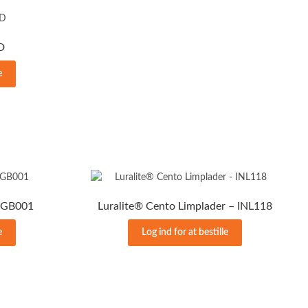
D
e
– GB001
Luralite® Cento Limplader – INL118
e
Log ind for at bestille