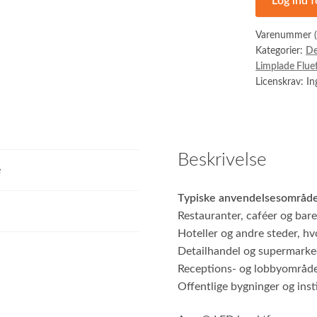
Log ind f
Varenummer 
Kategorier:
De
Limplade Flue
Licenskrav: I
Beskrivelse
e
Typiske anvendelsesområde
Restauranter, caféer og bare
Hoteller og andre steder, 
Detailhandel og supermarke
Receptions- og lobbyområd
Offentlige bygninger og inst