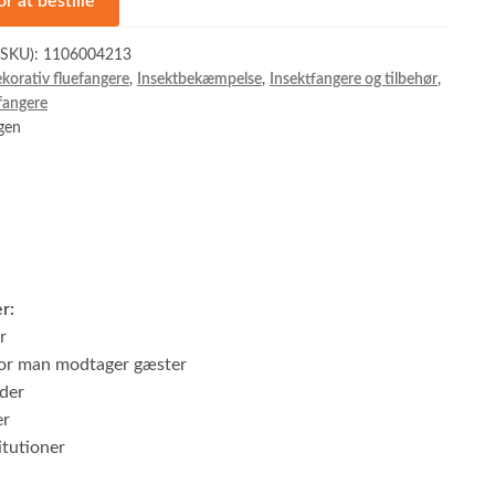
or at bestille
(SKU):
1106004213
korativ fluefangere
,
Insektbekæmpelse
,
Insektfangere og tilbehør
,
fangere
ngen
r:
r
hvor man modtager gæster
der
er
itutioner