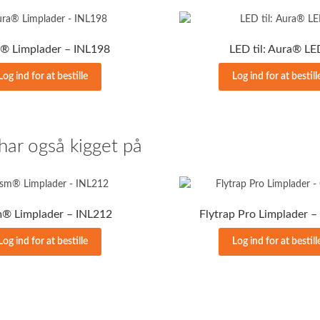
® Limplader – INL198
LED til: Aura® LE
Log ind for at bestille
Log ind for at bestill
har også kigget på
m® Limplader – INL212
Flytrap Pro Limplader 
Log ind for at bestille
Log ind for at bestill