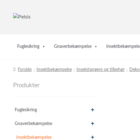
Spring
Spring
til
til
navigation
indhold
Fuglesikring
Gnaverbekæmpelse
Insektbekæmpels
Forside
Insektbekæmpelse
Insektfangere og tilbehør
Dekor
Produkter
Fuglesikring
Gnaverbekæmpelse
Insektbekæmpelse