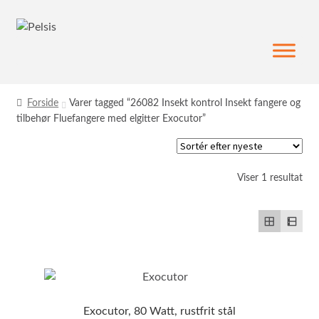
Spring
Spring
til
til
navigation
indhold
Forside
Varer tagged “26082 Insekt kontrol Insekt fangere og
tilbehør Fluefangere med elgitter Exocutor”
Viser 1 resultat
Exocutor, 80 Watt, rustfrit stål