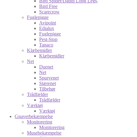
Bird Spider/Daddi Long Legs,
Bird Free
Scarecrow
Fuglepigge
Avipoint
Edialux
Fuglepigge
Pest-Stop
Tanaco
Klæbemidler
Klæbemidler
Net
Duenet
Net
Spurvenet
Stærenet
Tilbehør
Trådfælder
Trådfælder
Værktøj
Værktøj
Gnaverbekæmpelse
Monitorering
Monitorering
Musebekæmpelse