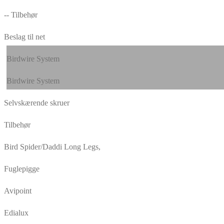
-- Tilbehør
Beslag til net
Birdwire System
Birdwire System
Selvskærende skruer
Tilbehør
Bird Spider/Daddi Long Legs,
Fuglepigge
Avipoint
Edialux