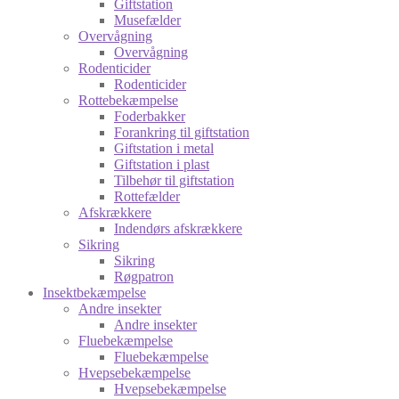
Giftstation
Musefælder
Overvågning
Overvågning
Rodenticider
Rodenticider
Rottebekæmpelse
Foderbakker
Forankring til giftstation
Giftstation i metal
Giftstation i plast
Tilbehør til giftstation
Rottefælder
Afskrækkere
Indendørs afskrækkere
Sikring
Sikring
Røgpatron
Insektbekæmpelse
Andre insekter
Andre insekter
Fluebekæmpelse
Fluebekæmpelse
Hvepsebekæmpelse
Hvepsebekæmpelse