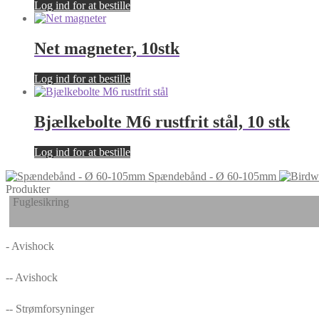
Log ind for at bestille
Net magneter, 10stk
Log ind for at bestille
Bjælkebolte M6 rustfrit stål, 10 stk
Log ind for at bestille
Spændebånd - Ø 60-105mm
Produkter
Fuglesikring
- Avishock
-- Avishock
-- Strømforsyninger