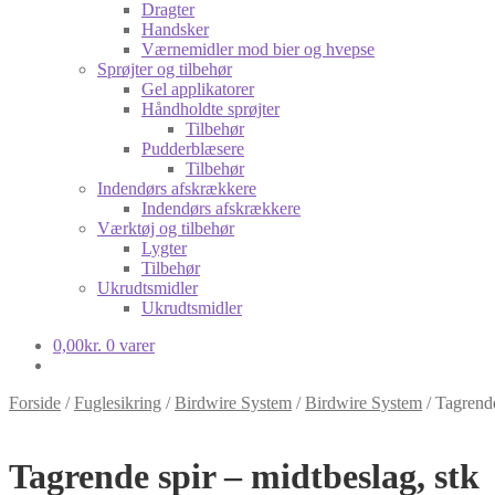
Dragter
Handsker
Værnemidler mod bier og hvepse
Sprøjter og tilbehør
Gel applikatorer
Håndholdte sprøjter
Tilbehør
Pudderblæsere
Tilbehør
Indendørs afskrækkere
Indendørs afskrækkere
Værktøj og tilbehør
Lygter
Tilbehør
Ukrudtsmidler
Ukrudtsmidler
0,00
kr.
0 varer
Forside
/
Fuglesikring
/
Birdwire System
/
Birdwire System
/
Tagrende
Tagrende spir – midtbeslag, stk