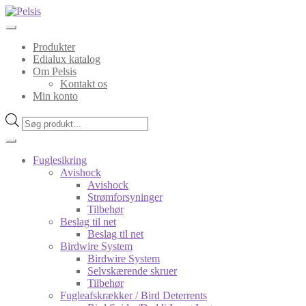
Spring
Spring
til
til
navigation
indhold
Produkter
Edialux katalog
Om Pelsis
Kontakt os
Min konto
Products
search
Fuglesikring
Avishock
Avishock
Strømforsyninger
Tilbehør
Beslag til net
Beslag til net
Birdwire System
Birdwire System
Selvskærende skruer
Tilbehør
Fugleafskrækker / Bird Deterrents