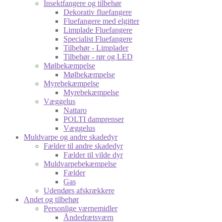
Insektfangere og tilbehør
Dekorativ fluefangere
Fluefangere med elgitter
Limplade Fluefangere
Specialist Fluefangere
Tilbehør - Limplader
Tilbehør - rør og LED
Mølbekæmpelse
Mølbekæmpelse
Myrebekæmpelse
Myrebekæmpelse
Væggelus
Nattaro
POLTI damprenser
Væggelus
Muldvarpe og andre skadedyr
Fælder til andre skadedyr
Fælder til vilde dyr
Muldvarpebekæmpelse
Fælder
Gas
Udendørs afskrækkere
Andet og tilbehør
Personlige værnemidler
Åndedrætsværn