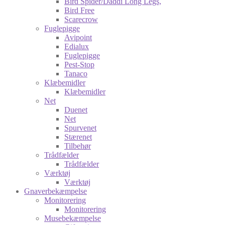
Bird Spider/Daddi Long Legs,
Bird Free
Scarecrow
Fuglepigge
Avipoint
Edialux
Fuglepigge
Pest-Stop
Tanaco
Klæbemidler
Klæbemidler
Net
Duenet
Net
Spurvenet
Stærenet
Tilbehør
Trådfælder
Trådfælder
Værktøj
Værktøj
Gnaverbekæmpelse
Monitorering
Monitorering
Musebekæmpelse