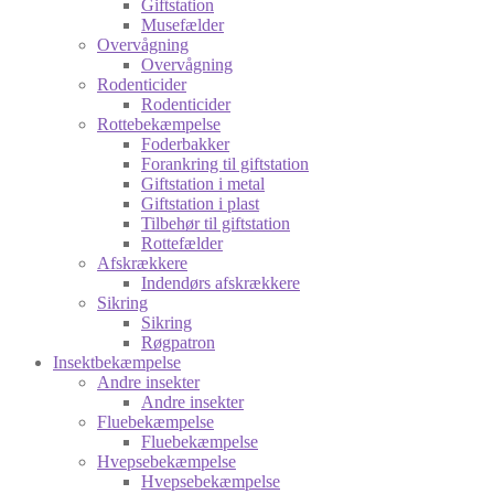
Giftstation
Musefælder
Overvågning
Overvågning
Rodenticider
Rodenticider
Rottebekæmpelse
Foderbakker
Forankring til giftstation
Giftstation i metal
Giftstation i plast
Tilbehør til giftstation
Rottefælder
Afskrækkere
Indendørs afskrækkere
Sikring
Sikring
Røgpatron
Insektbekæmpelse
Andre insekter
Andre insekter
Fluebekæmpelse
Fluebekæmpelse
Hvepsebekæmpelse
Hvepsebekæmpelse