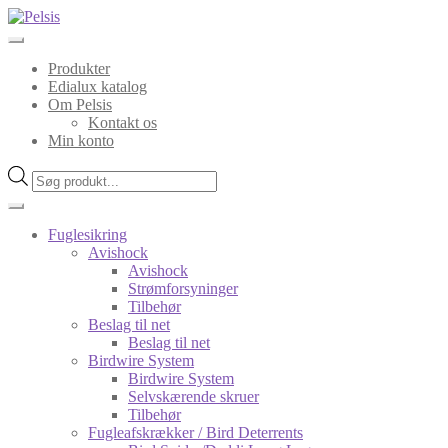
Spring
Spring
til
til
navigation
indhold
Produkter
Edialux katalog
Om Pelsis
Kontakt os
Min konto
Products
search
Fuglesikring
Avishock
Avishock
Strømforsyninger
Tilbehør
Beslag til net
Beslag til net
Birdwire System
Birdwire System
Selvskærende skruer
Tilbehør
Fugleafskrækker / Bird Deterrents