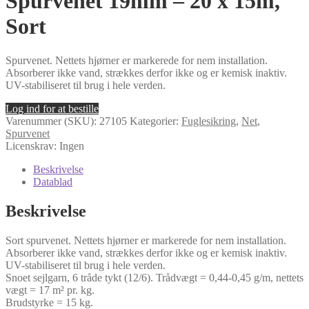
Spurvenet 19mm – 20 x 15m,
Sort
Spurvenet. Nettets hjørner er markerede for nem installation.
Absorberer ikke vand, strækkes derfor ikke og er kemisk inaktiv.
UV-stabiliseret til brug i hele verden.
Log ind for at bestille
Varenummer (SKU):
27105
Kategorier:
Fuglesikring
,
Net
,
Spurvenet
Licenskrav: Ingen
Beskrivelse
Datablad
Beskrivelse
Sort spurvenet. Nettets hjørner er markerede for nem installation.
Absorberer ikke vand, strækkes derfor ikke og er kemisk inaktiv.
UV-stabiliseret til brug i hele verden.
Snoet sejlgarn, 6 tråde tykt (12/6). Trådvægt = 0,44-0,45 g/m, nettets
vægt = 17 m² pr. kg.
Brudstyrke = 15 kg.