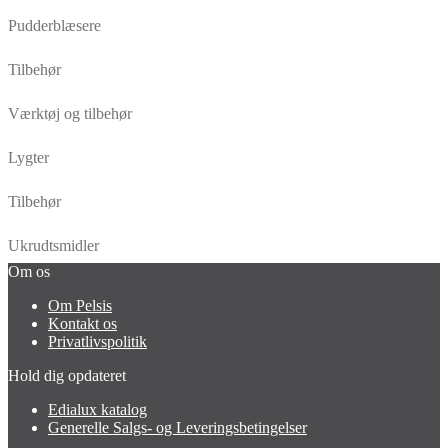
Pudderblæsere
Tilbehør
Værktøj og tilbehør
Lygter
Tilbehør
Ukrudtsmidler
Om os
Om Pelsis
Kontakt os
Privatlivspolitik
Hold dig opdateret
Edialux katalog
Generelle Salgs- og Leveringsbetingelser