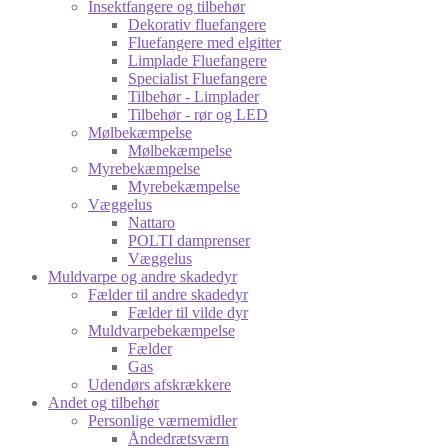
Insektfangere og tilbehør
Dekorativ fluefangere
Fluefangere med elgitter
Limplade Fluefangere
Specialist Fluefangere
Tilbehør - Limplader
Tilbehør - rør og LED
Mølbekæmpelse
Mølbekæmpelse
Myrebekæmpelse
Myrebekæmpelse
Væggelus
Nattaro
POLTI damprenser
Væggelus
Muldvarpe og andre skadedyr
Fælder til andre skadedyr
Fælder til vilde dyr
Muldvarpebekæmpelse
Fælder
Gas
Udendørs afskrækkere
Andet og tilbehør
Personlige værnemidler
Åndedrætsværn