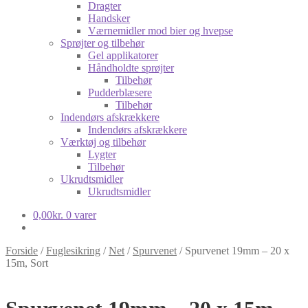
Dragter
Handsker
Værnemidler mod bier og hvepse
Sprøjter og tilbehør
Gel applikatorer
Håndholdte sprøjter
Tilbehør
Pudderblæsere
Tilbehør
Indendørs afskrækkere
Indendørs afskrækkere
Værktøj og tilbehør
Lygter
Tilbehør
Ukrudtsmidler
Ukrudtsmidler
0,00
kr.
0 varer
Forside
/
Fuglesikring
/
Net
/
Spurvenet
/
Spurvenet 19mm – 20 x
15m, Sort