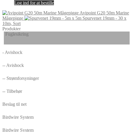
Log ind for at bestille
Avipoint G20 50m Marine
Mågepigge
Spurvenet 19mm - 30 x
10m, Sort
Produkter
Fuglesikring
- Avishock
-- Avishock
-- Strømforsyninger
-- Tilbehør
Beslag til net
Birdwire System
Birdwire System