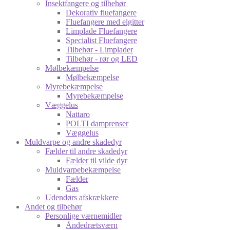
Insektfangere og tilbehør
Dekorativ fluefangere
Fluefangere med elgitter
Limplade Fluefangere
Specialist Fluefangere
Tilbehør - Limplader
Tilbehør - rør og LED
Mølbekæmpelse
Mølbekæmpelse
Myrebekæmpelse
Myrebekæmpelse
Væggelus
Nattaro
POLTI damprenser
Væggelus
Muldvarpe og andre skadedyr
Fælder til andre skadedyr
Fælder til vilde dyr
Muldvarpebekæmpelse
Fælder
Gas
Udendørs afskrækkere
Andet og tilbehør
Personlige værnemidler
Åndedrætsværn