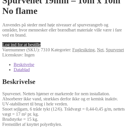
Spurvenet 19mm – 10m x 10m
No flame
Anvendes på steder med høje niveauer af spurverangreb og
områder, hvor mennesker eller brændbart materiale ville være i fare
ved en brand.
Log ind for at bestille
Varenummer (SKU):
7310
Kategorier:
Fuglesikring
,
Net
,
Spurvenet
Licenskrav: Ingen
Beskrivelse
Datablad
Beskrivelse
Spurvenet. Nettets hjørner er markerede for nem installation.
Absorberer ikke vand, strækkes derfor ikke og er kemisk inaktiv.
UV-stabiliseret til brug i hele verden.
Snoet sejlgarn, 6 tråde tykt (12/6). Trådvægt = 0,44-0,45 g/m, nettets
vægt = 17 m² pr. kg.
Brudstyrke = 15 kg.
Fremstillet af knyttet polyethylen.