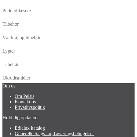
Pudderblæsere
Tilbehør
Værktøj og tilbehør
Lygter
Tilbehør
Ukrudtsmidler
Om os
Om Pelsis
Kontakt os
Privatlivspolitik
Hold dig opdateret
Edialux katalog
Generelle Salgs- og Leveringsbetingelser