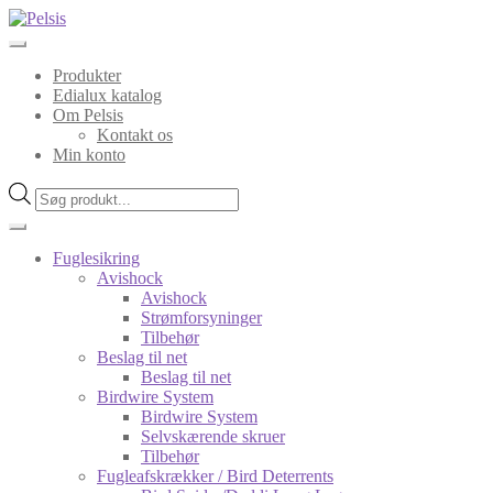
Spring
Spring
til
til
navigation
indhold
Produkter
Edialux katalog
Om Pelsis
Kontakt os
Min konto
Products
search
Fuglesikring
Avishock
Avishock
Strømforsyninger
Tilbehør
Beslag til net
Beslag til net
Birdwire System
Birdwire System
Selvskærende skruer
Tilbehør
Fugleafskrækker / Bird Deterrents