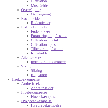
Giftstation
Musefælder
Overvågning
Overvågning
Rodenticider
Rodenticider
Rottebekæmpelse
Foderbakker
Forankring til giftstation
Giftstation i metal
Giftstation i plast
Tilbehør til giftstation
Rottefælder
Afskrækkere
Indendørs afskrækkere
Sikring
Sikring
Røgpatron
Insektbekæmpelse
Andre insekter
Andre insekter
Fluebekæmpelse
Fluebekæmpelse
Hvepsebekæmpelse
Hvepsebekæmpelse