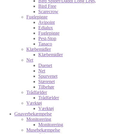
Bird Spider/Daddi Long Legs,
Bird Free
Scarecrow
Fuglepigge
Avipoint
Edialux
Fuglepigge
Pest-Stop
Tanaco
Klæbemidler
Klæbemidler
Net
Duenet
Net
Spurvenet
Stærenet
Tilbehør
Trådfælder
Trådfælder
Værktøj
Værktøj
Gnaverbekæmpelse
Monitorering
Monitorering
Musebekæmpelse