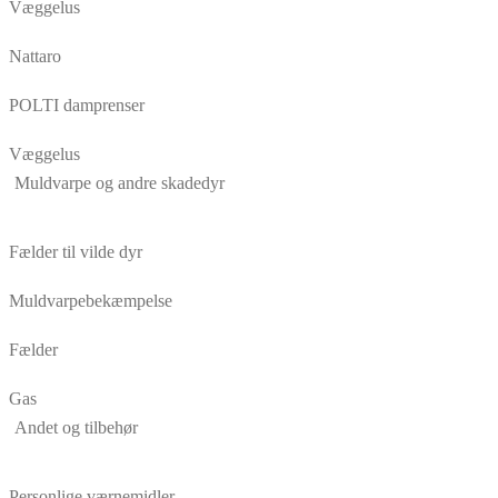
Væggelus
Nattaro
POLTI damprenser
Væggelus
Muldvarpe og andre skadedyr
Fælder til vilde dyr
Muldvarpebekæmpelse
Fælder
Gas
Andet og tilbehør
Personlige værnemidler