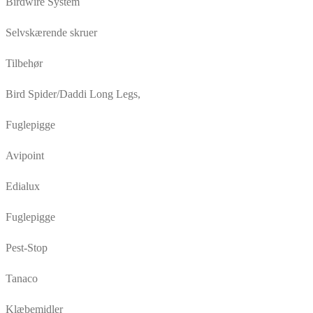
Birdwire System
Selvskærende skruer
Tilbehør
Bird Spider/Daddi Long Legs,
Fuglepigge
Avipoint
Edialux
Fuglepigge
Pest-Stop
Tanaco
Klæbemidler