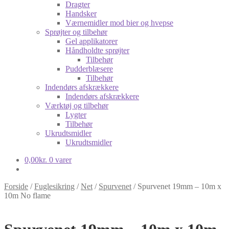
Dragter
Handsker
Værnemidler mod bier og hvepse
Sprøjter og tilbehør
Gel applikatorer
Håndholdte sprøjter
Tilbehør
Pudderblæsere
Tilbehør
Indendørs afskrækkere
Indendørs afskrækkere
Værktøj og tilbehør
Lygter
Tilbehør
Ukrudtsmidler
Ukrudtsmidler
0,00
kr.
0 varer
Forside
/
Fuglesikring
/
Net
/
Spurvenet
/
Spurvenet 19mm – 10m x
10m No flame