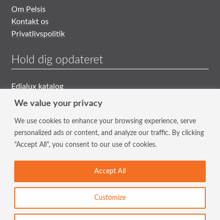
Om Pelsis
Kontakt os
Privatlivspolitik
Hold dig opdateret
Edialux katalog
Generelle Salgs- og Leveringsbetingelser
We value your privacy
We use cookies to enhance your browsing experience, serve
Tilmeld nyhedsbrev
personalized ads or content, and analyze our traffic. By clicking
"Accept All", you consent to our use of cookies.
Hold dig opdateret med vores nyeste tiltag og tilbud.
Indtast din mailadresse i feltet.
Accept All
© Pelsis 2026. Alle rettigheder forbeholdes
Pelsis Limited
Customize