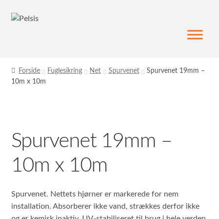
Spring
Spring
til
til
navigation
indhold
Forside
Fuglesikring
Net
Spurvenet
Spurvenet 19mm –
10m x 10m
Spurvenet 19mm –
10m x 10m
Spurvenet. Nettets hjørner er markerede for nem
installation. Absorberer ikke vand, strækkes derfor ikke
og er kemisk inaktiv. UV-stabiliseret til brug i hele verden.