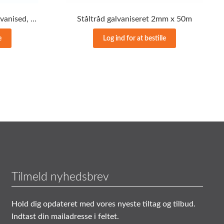
Selvskærende bolt/skrue galvanised, 19mm, 100 stk
Ståltråd galvaniseret 2mm x 50m
e
Log ind for at bestille
Tilmeld nyhedsbrev
Hold dig opdateret med vores nyeste tiltag og tilbud.
Indtast din mailadresse i feltet.