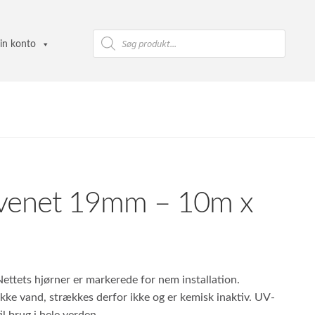
Products
search
in konto
venet 19mm – 10m x
ettets hjørner er markerede for nem installation.
kke vand, strækkes derfor ikke og er kemisk inaktiv. UV-