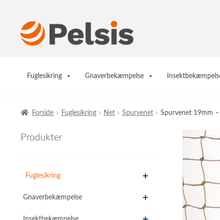
Spring
Spring
til
til
navigation
indhold
Fuglesikring
Gnaverbekæmpelse
Insektbekæmpels
Forside
Fuglesikring
Net
Spurvenet
Spurvenet 19mm –
Produkter
Fuglesikring
Gnaverbekæmpelse
Insektbekæmpelse