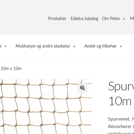
Produkter
Edialux katalog
Om Pelsis
M
e
Muldvarpe og andre skadedyr
Andet og tilbehør
 10m x 10m
Spur
10m
Spurvenet. N
Absorberer i