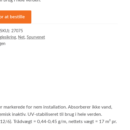
til brug i hele verden.
or at bestille
(SKU):
27075
glesikring
,
Net
,
Spurvenet
ngen
er markerede for nem installation. Absorberer ikke vand,
misk inaktiv. UV-stabiliseret til brug i hele verden.
 (12/6). Trådvægt = 0,44-0,45 g/m, nettets vægt = 17 m² pr.