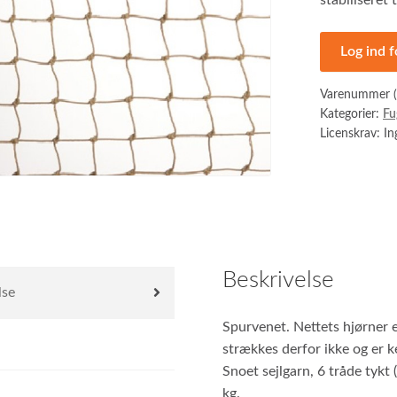
stabiliseret 
Log ind f
Varenummer 
Kategorier:
Fu
Licenskrav: I
Beskrivelse
lse
Spurvenet. Nettets hjørner 
strækkes derfor ikke og er ke
Snoet sejlgarn, 6 tråde tykt
kg.