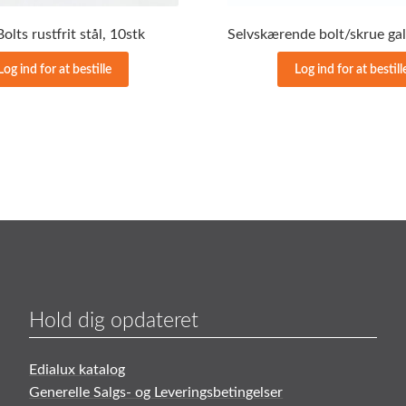
olts rustfrit stål, 10stk
Log ind for at bestille
Log ind for at bestill
Hold dig opdateret
Edialux katalog
Generelle Salgs- og Leveringsbetingelser