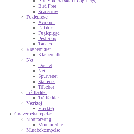
Bird Spider/Daddi Long Legs,
Bird Free
Scarecrow
Fuglepigge
Avipoint
Edialux
Fuglepigge
Pest-Stop
Tanaco
Klæbemidler
Klæbemidler
Net
Duenet
Net
Spurvenet
Stærenet
Tilbehør
Trådfælder
Trådfælder
Værktøj
Værktøj
Gnaverbekæmpelse
Monitorering
Monitorering
Musebekæmpelse