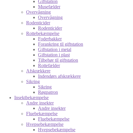
Giftstation
Musefælder
Overvågning
Overvågning
Rodenticider
Rodenticider
Rottebekæmpelse
Foderbakker
Forankring til giftstation
Giftstation i metal
Giftstation i plast
Tilbehør til giftstation
Rottefælder
Afskrækkere
Indendørs afskrækkere
Sikring
Sikring
Røgpatron
Insektbekæmpelse
Andre insekter
Andre insekter
Fluebekæmpelse
Fluebekæmpelse
Hvepsebekæmpelse
Hvepsebekæmpelse