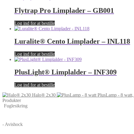
Flytrap Pro Limplader – GB001
Log ind for at bestille
Luralite® Cento Limplader – INL118
Log ind for at bestille
PlusLight® Limplalder – INF309
Log ind for at bestille
Halo® 2x30
PlusLamp - 8 watt,
Produkter
Fuglesikring
- Avishock