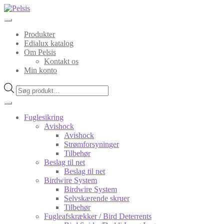
Spring
Spring
til
til
navigation
indhold
Produkter
Edialux katalog
Om Pelsis
Kontakt os
Min konto
Products
search
Fuglesikring
Avishock
Avishock
Strømforsyninger
Tilbehør
Beslag til net
Beslag til net
Birdwire System
Birdwire System
Selvskærende skruer
Tilbehør
Fugleafskrækker / Bird Deterrents