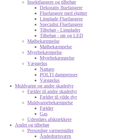
Insektfangere og tilbehør
Dekorativ fluefangere
Fluefangere med elgitter
Limplade Fluefangere
Specialist Fluefangere
Tilbehør - Limplader
Tilbehør - rør og LED
Mølbekæmpelse
Mølbekæmpelse
Myrebekæmpelse
Myrebekæmpelse
Væggelus
Nattaro
POLTI damprenser
Væggelus
Muldvarpe og andre skadedyr
Fælder til andre skadedyr
Fælder til vilde dyr
Muldvarpebekæmpelse
Fælder
Gas
Udendørs afskrækkere
Andet og tilbehør
Personlige værnemidler
Åndedrætsværn