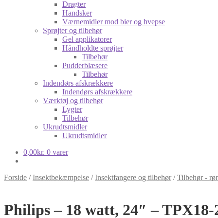
Dragter
Handsker
Værnemidler mod bier og hvepse
Sprøjter og tilbehør
Gel applikatorer
Håndholdte sprøjter
Tilbehør
Pudderblæsere
Tilbehør
Indendørs afskrækkere
Indendørs afskrækkere
Værktøj og tilbehør
Lygter
Tilbehør
Ukrudtsmidler
Ukrudtsmidler
0,00
kr.
0 varer
Forside
/
Insektbekæmpelse
/
Insektfangere og tilbehør
/
Tilbehør - r
Philips – 18 watt, 24″ – TPX18-