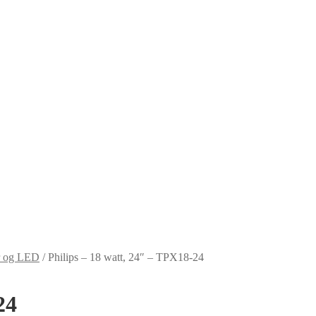
ør og LED
/
Philips – 18 watt, 24″ – TPX18-24
24