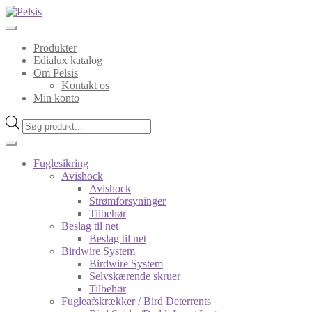
Spring
Spring
til
til
navigation
indhold
Produkter
Edialux katalog
Om Pelsis
Kontakt os
Min konto
Products
search
Fuglesikring
Avishock
Avishock
Strømforsyninger
Tilbehør
Beslag til net
Beslag til net
Birdwire System
Birdwire System
Selvskærende skruer
Tilbehør
Fugleafskrækker / Bird Deterrents