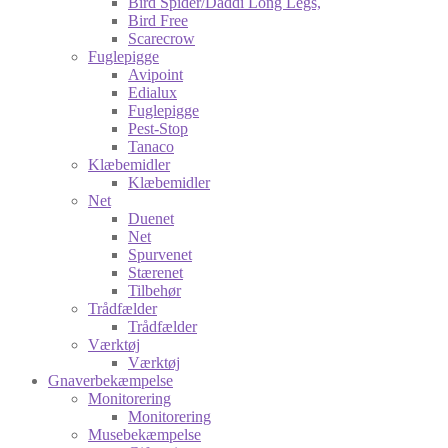
Bird Spider/Daddi Long Legs,
Bird Free
Scarecrow
Fuglepigge
Avipoint
Edialux
Fuglepigge
Pest-Stop
Tanaco
Klæbemidler
Klæbemidler
Net
Duenet
Net
Spurvenet
Stærenet
Tilbehør
Trådfælder
Trådfælder
Værktøj
Værktøj
Gnaverbekæmpelse
Monitorering
Monitorering
Musebekæmpelse