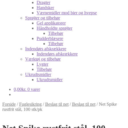
Dragter
Handsker
Værnemidler mod bier og hvepse
Sprøjter og tilbehør
Gel applikatorer
Håndholdte sprøjter
Tilbehør
Pudderblæsere
Tilbehør
Indendørs afskrækkere
Indendørs afskrækkere
Værktøj og tilbehør
Lygter
Tilbehør
Ukrudtsmidler
Ukrudtsmidler
0,00
kr.
0 varer
Forside
/
Fuglesikring
/
Beslag til net
/
Beslag til net
/
Net Spike
rustfrit stål, 100 stk/pk