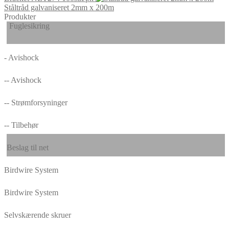
Ståltråd galvaniseret 2mm x 200m
Produkter
Fuglesikring
- Avishock
-- Avishock
-- Strømforsyninger
-- Tilbehør
Beslag til net
Birdwire System
Birdwire System
Selvskærende skruer