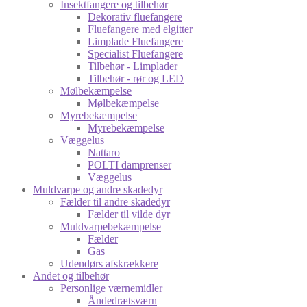
Insektfangere og tilbehør
Dekorativ fluefangere
Fluefangere med elgitter
Limplade Fluefangere
Specialist Fluefangere
Tilbehør - Limplader
Tilbehør - rør og LED
Mølbekæmpelse
Mølbekæmpelse
Myrebekæmpelse
Myrebekæmpelse
Væggelus
Nattaro
POLTI damprenser
Væggelus
Muldvarpe og andre skadedyr
Fælder til andre skadedyr
Fælder til vilde dyr
Muldvarpebekæmpelse
Fælder
Gas
Udendørs afskrækkere
Andet og tilbehør
Personlige værnemidler
Åndedrætsværn