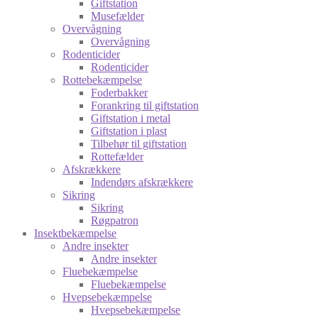
Giftstation
Musefælder
Overvågning
Overvågning
Rodenticider
Rodenticider
Rottebekæmpelse
Foderbakker
Forankring til giftstation
Giftstation i metal
Giftstation i plast
Tilbehør til giftstation
Rottefælder
Afskrækkere
Indendørs afskrækkere
Sikring
Sikring
Røgpatron
Insektbekæmpelse
Andre insekter
Andre insekter
Fluebekæmpelse
Fluebekæmpelse
Hvepsebekæmpelse
Hvepsebekæmpelse