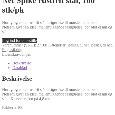
Net Spike rustfrit stål, 100
stk/pk
Hurtig og enkel rustfrit stål fastgørelse til mursten eller beton.
Netsøm giver en ideel mellemliggende fastgørelse, bor blot et hul og
slå i.
Log ind for at bestille
Varenummer (SKU):
27108
Kategorier:
Beslag til net
,
Beslag til net
,
Fuglesikring
Licenskrav: Ingen
Beskrivelse
Datablad
Beskrivelse
Hurtig og enkel rustfrit stål fastgørelse til mursten eller beton.
Netsøm giver en ideel mellemliggende fastgørelse, bor blot et hul og
slå i. Kræver et bor på 4,8 mm.
Pakker á 100