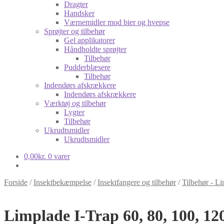
Dragter
Handsker
Værnemidler mod bier og hvepse
Sprøjter og tilbehør
Gel applikatorer
Håndholdte sprøjter
Tilbehør
Pudderblæsere
Tilbehør
Indendørs afskrækkere
Indendørs afskrækkere
Værktøj og tilbehør
Lygter
Tilbehør
Ukrudtsmidler
Ukrudtsmidler
0,00
kr.
0 varer
Forside
/
Insektbekæmpelse
/
Insektfangere og tilbehør
/
Tilbehør - L
Limplade I-Trap 60, 80, 100, 12