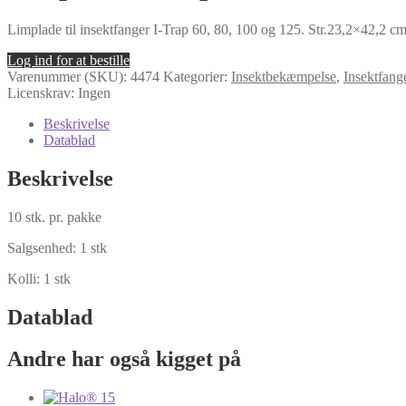
Limplade til insektfanger I-Trap 60, 80, 100 og 125. Str.23,2×42,2 cm
Log ind for at bestille
Varenummer (SKU):
4474
Kategorier:
Insektbekæmpelse
,
Insektfange
Licenskrav: Ingen
Beskrivelse
Datablad
Beskrivelse
10 stk. pr. pakke
Salgsenhed: 1 stk
Kolli: 1 stk
Datablad
Andre har også kigget på