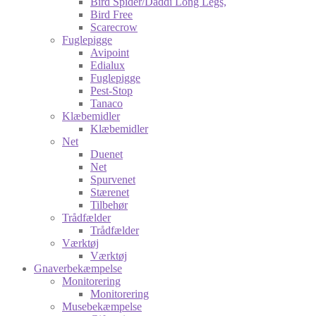
Bird Spider/Daddi Long Legs,
Bird Free
Scarecrow
Fuglepigge
Avipoint
Edialux
Fuglepigge
Pest-Stop
Tanaco
Klæbemidler
Klæbemidler
Net
Duenet
Net
Spurvenet
Stærenet
Tilbehør
Trådfælder
Trådfælder
Værktøj
Værktøj
Gnaverbekæmpelse
Monitorering
Monitorering
Musebekæmpelse