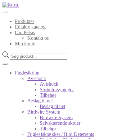
Spring
Spring
til
til
navigation
indhold
Produkter
Edialux katalog
Om Pelsis
Kontakt os
Min konto
Products
search
Fuglesikring
Avishock
Avishock
Strømforsyninger
Tilbehør
Beslag til net
Beslag til net
Birdwire System
Birdwire System
Selvskærende skruer
Tilbehør
Fugleafskrækker / Bird Deterrents