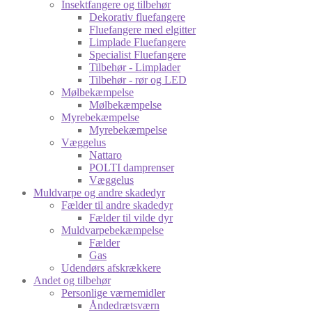
Insektfangere og tilbehør
Dekorativ fluefangere
Fluefangere med elgitter
Limplade Fluefangere
Specialist Fluefangere
Tilbehør - Limplader
Tilbehør - rør og LED
Mølbekæmpelse
Mølbekæmpelse
Myrebekæmpelse
Myrebekæmpelse
Væggelus
Nattaro
POLTI damprenser
Væggelus
Muldvarpe og andre skadedyr
Fælder til andre skadedyr
Fælder til vilde dyr
Muldvarpebekæmpelse
Fælder
Gas
Udendørs afskrækkere
Andet og tilbehør
Personlige værnemidler
Åndedrætsværn