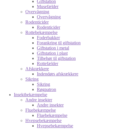
Giftstation
Musefælder
Overvågning
Overvågning
Rodenticider
Rodenticider
Rottebekæmpelse
Foderbakker
Forankring til giftstation
Giftstation i metal
Giftstation i plast
Tilbehør til giftstation
Rottefælder
Afskrækkere
Indendørs afskrækkere
Sikring
Sikring
Røgpatron
Insektbekæmpelse
Andre insekter
Andre insekter
Fluebekæmpelse
Fluebekæmpelse
Hvepsebekæmpelse
Hvepsebekæmpelse