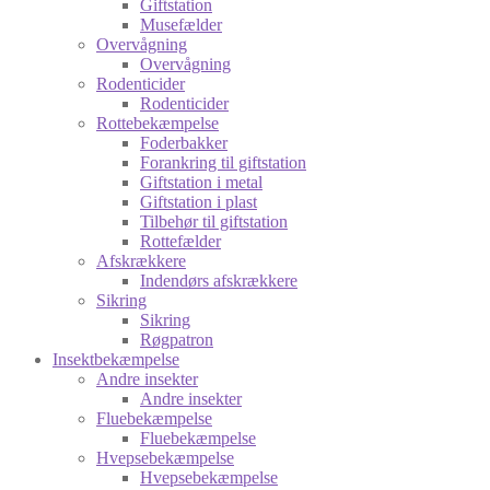
Giftstation
Musefælder
Overvågning
Overvågning
Rodenticider
Rodenticider
Rottebekæmpelse
Foderbakker
Forankring til giftstation
Giftstation i metal
Giftstation i plast
Tilbehør til giftstation
Rottefælder
Afskrækkere
Indendørs afskrækkere
Sikring
Sikring
Røgpatron
Insektbekæmpelse
Andre insekter
Andre insekter
Fluebekæmpelse
Fluebekæmpelse
Hvepsebekæmpelse
Hvepsebekæmpelse