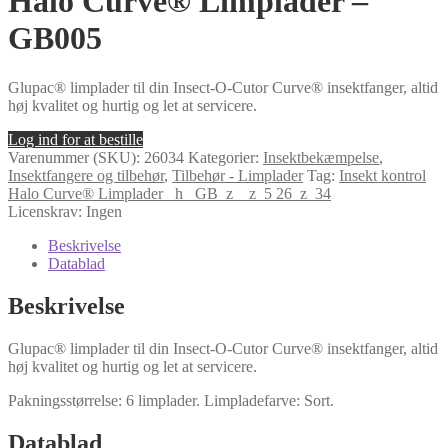
Halo Curve® Limplader –
GB005
Glupac® limplader til din Insect-O-Cutor Curve® insektfanger, altid
høj kvalitet og hurtig og let at servicere.
Log ind for at bestille
Varenummer (SKU):
26034
Kategorier:
Insektbekæmpelse
,
Insektfangere og tilbehør
,
Tilbehør - Limplader
Tag:
Insekt kontrol
Halo Curve® Limplader _h_ GB_z__z_5 26_z_34
Licenskrav: Ingen
Beskrivelse
Datablad
Beskrivelse
Glupac® limplader til din Insect-O-Cutor Curve® insektfanger, altid
høj kvalitet og hurtig og let at servicere.
Pakningsstørrelse: 6 limplader. Limpladefarve: Sort.
Datablad