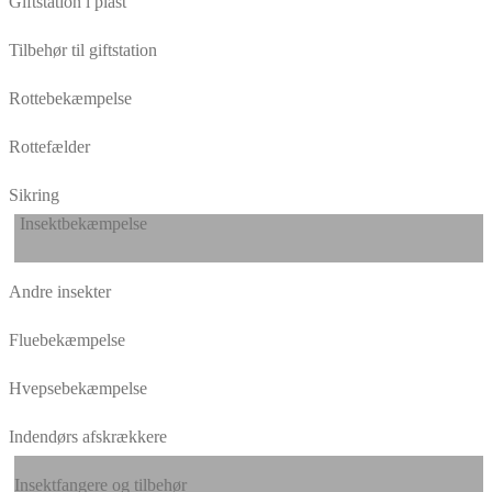
Giftstation i plast
Tilbehør til giftstation
Rottebekæmpelse
Rottefælder
Sikring
Insektbekæmpelse
Andre insekter
Fluebekæmpelse
Hvepsebekæmpelse
Indendørs afskrækkere
Insektfangere og tilbehør