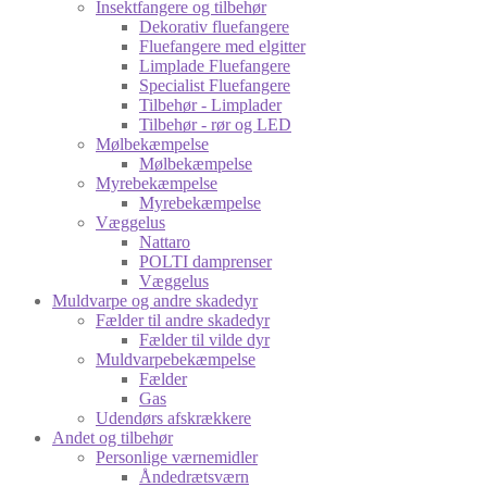
Insektfangere og tilbehør
Dekorativ fluefangere
Fluefangere med elgitter
Limplade Fluefangere
Specialist Fluefangere
Tilbehør - Limplader
Tilbehør - rør og LED
Mølbekæmpelse
Mølbekæmpelse
Myrebekæmpelse
Myrebekæmpelse
Væggelus
Nattaro
POLTI damprenser
Væggelus
Muldvarpe og andre skadedyr
Fælder til andre skadedyr
Fælder til vilde dyr
Muldvarpebekæmpelse
Fælder
Gas
Udendørs afskrækkere
Andet og tilbehør
Personlige værnemidler
Åndedrætsværn