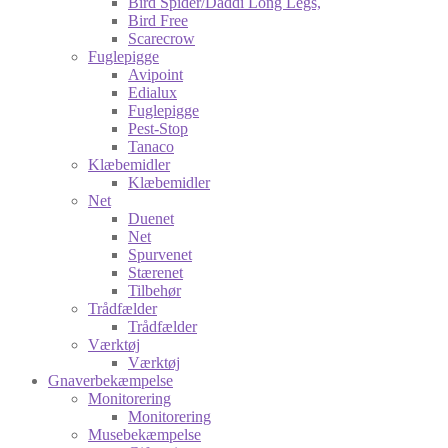
Bird Spider/Daddi Long Legs,
Bird Free
Scarecrow
Fuglepigge
Avipoint
Edialux
Fuglepigge
Pest-Stop
Tanaco
Klæbemidler
Klæbemidler
Net
Duenet
Net
Spurvenet
Stærenet
Tilbehør
Trådfælder
Trådfælder
Værktøj
Værktøj
Gnaverbekæmpelse
Monitorering
Monitorering
Musebekæmpelse