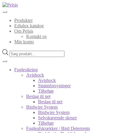
Spring
Spring
til
til
navigation
indhold
Produkter
Edialux katalog
Om Pelsis
Kontakt os
Min konto
Products
search
Fuglesikring
Avishock
Avishock
Strømforsyninger
Tilbehør
Beslag til net
Beslag til net
Birdwire System
Birdwire System
Selvskærende skruer
Tilbehør
Fugleafskrækker / Bird Deterrents