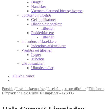
Dragter
Handsker
Værnemidler mod bier og hvepse
Sprøjter og tilbehør
Gel applikatorer
Håndholdte sprøjter
Tilbehør
Pudderblæsere
Tilbehør
Indendørs afskrækkere
Indendørs afskrækkere
Værktøj og tilbehør
Lygter
Tilbehør
Ukrudtsmidler
Ukrudtsmidler
0,00
kr.
0 varer
Forside
/
Insektbekæmpelse
/
Insektfangere og tilbehør
/
Tilbehør -
Limplader
/
Halo Curve® Limplader – GB005