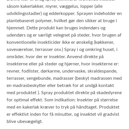
såsom kakerlakker, myrer, væggelus, lopper (alle
udviklingsstadier) og edderkopper. Sprayen indeholder en
plantebaseret polymer, hvilket gør den sikker at bruge i
hjemmet. Dette produkt kan bruges indendørs og
udendørs og er særligt velegnet på steder, hvor brugen af
​​konventionelle insekticider ikke er ønskelig (køkkener,
soveværelser, terrasser osv.) Spray i og omkring huset, i
områder, hvor der er insekter. Anvend direkte på
insekterne eller på steder og hjørner, hvor insekterne er:
revner, fodlister, dørkarme, undervaske, skraldespande,
terrasser, sengebunde, madrasser (beskyt madrassen med
en madrasbeskytter eller betræk for at undgå kontakt
med produktet ). Spray produktet direkte på skadedyrene
for optimal effekt. Som indikation: Insekter på størrelse
med en kakerlak kræver to tryk på håndtaget. Produktet
er effektivt inden for få minutter, og insektet vil gradvist
blive ubevægeligt.