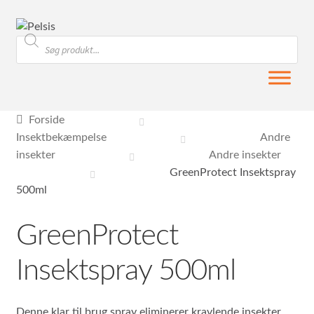
Spring
Spring
Products
til
til
search
navigation
indhold
Forside
Insektbekæmpelse
Andre
insekter
Andre insekter
GreenProtect Insektspray
500ml
GreenProtect
Insektspray 500ml
Denne klar til brug spray eliminerer kravlende insekter