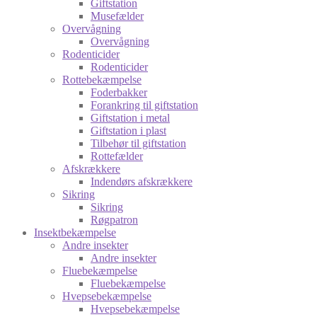
Giftstation
Musefælder
Overvågning
Overvågning
Rodenticider
Rodenticider
Rottebekæmpelse
Foderbakker
Forankring til giftstation
Giftstation i metal
Giftstation i plast
Tilbehør til giftstation
Rottefælder
Afskrækkere
Indendørs afskrækkere
Sikring
Sikring
Røgpatron
Insektbekæmpelse
Andre insekter
Andre insekter
Fluebekæmpelse
Fluebekæmpelse
Hvepsebekæmpelse
Hvepsebekæmpelse