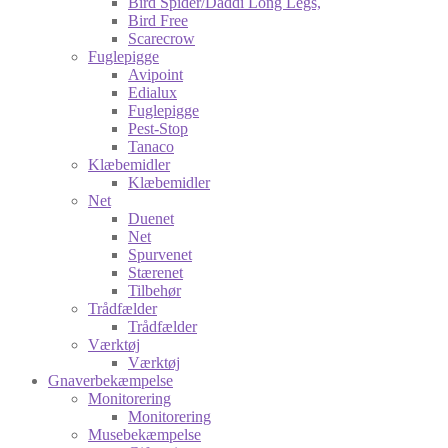
Bird Spider/Daddi Long Legs,
Bird Free
Scarecrow
Fuglepigge
Avipoint
Edialux
Fuglepigge
Pest-Stop
Tanaco
Klæbemidler
Klæbemidler
Net
Duenet
Net
Spurvenet
Stærenet
Tilbehør
Trådfælder
Trådfælder
Værktøj
Værktøj
Gnaverbekæmpelse
Monitorering
Monitorering
Musebekæmpelse