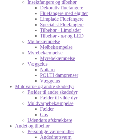
Insektfangere og tilbehør
Dekorativ fluefangere
Fluefangere med elgitter
Limplade Fluefangere
Specialist Fluefangere
Tilbehør - Limplader
Tilbehør - rør og LED
Mølbekæmpelse
Mølbekæmpelse
Myrebekæmpelse
Myrebekæmpelse
Væggelus
Nattaro
POLTI damprenser
Væggelus
Muldvarpe og andre skadedyr
Fælder til andre skadedyr
Fælder til vilde dyr
Muldvarpebekæmpelse
Fælder
Gas
Udendørs afskrækkere
Andet og tilbehør
Personlige værnemidler
Åndedrætsværn