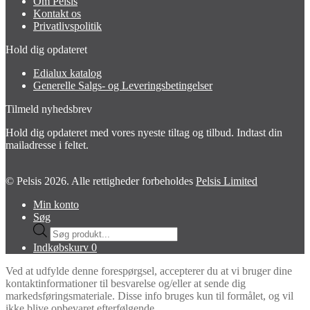
Om Pelsis
Kontakt os
Privatlivspolitik
Hold dig opdateret
Edialux katalog
Generelle Salgs- og Leveringsbetingelser
Tilmeld nyhedsbrev
Hold dig opdateret med vores nyeste tiltag og tilbud. Indtast din
mailadresse i feltet.
© Pelsis 2026. Alle rettigheder forbeholdes
Pelsis Limited
Min konto
Søg
Products
search
Indkøbskurv
0
Ved at udfylde denne forespørgsel, accepterer du at vi bruger dine
kontaktinformationer til besvarelse og/eller at sende dig
markedsføringsmateriale. Disse info bruges kun til formålet, og vil
ikke blive opbevaret efterfølgende.