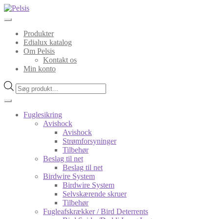
Spring
Spring
til
til
navigation
indhold
Produkter
Edialux katalog
Om Pelsis
Kontakt os
Min konto
Products
search
Fuglesikring
Avishock
Avishock
Strømforsyninger
Tilbehør
Beslag til net
Beslag til net
Birdwire System
Birdwire System
Selvskærende skruer
Tilbehør
Fugleafskrækker / Bird Deterrents