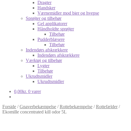
Dragter
Handsker
Værnemidler mod bier og hvepse
Sprøjter og tilbehør
Gel applikatorer
Håndholdte sprøjter
Tilbehør
Pudderblæsere
Tilbehør
Indendørs afskrækkere
Indendørs afskrækkere
Værktøj og tilbehør
Lygter
Tilbehør
Ukrudtsmidler
Ukrudtsmidler
0,00
kr.
0 varer
Forside
/
Gnaverbekæmpelse
/
Rottebekæmpelse
/
Rottefælder
/
Ekomille concentrated kill odor 5L