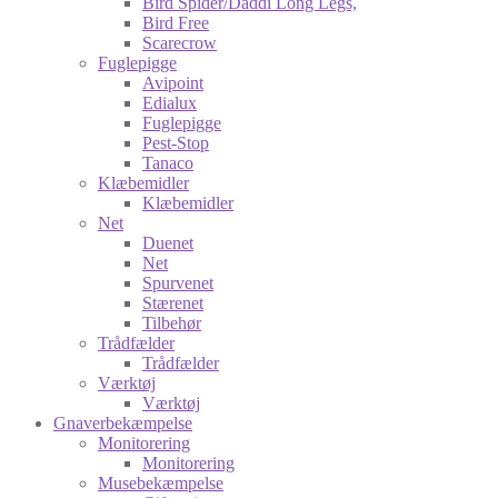
Bird Spider/Daddi Long Legs,
Bird Free
Scarecrow
Fuglepigge
Avipoint
Edialux
Fuglepigge
Pest-Stop
Tanaco
Klæbemidler
Klæbemidler
Net
Duenet
Net
Spurvenet
Stærenet
Tilbehør
Trådfælder
Trådfælder
Værktøj
Værktøj
Gnaverbekæmpelse
Monitorering
Monitorering
Musebekæmpelse