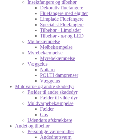
Insektfangere og tilbehør
Dekorativ fluefangere
Fluefangere med elgitter
Limplade Fluefangere
Specialist Fluefangere
Tilbehør - Limplader
Tilbehør - rør og LED
Mølbekæmpelse
Mølbekæmpelse
Myrebekæmpelse
Myrebekæmpelse
Væggelus
Nattaro
POLTI damprenser
Væggelus
Muldvarpe og andre skadedyr
Fælder til andre skadedyr
Fælder til vilde dyr
Muldvarpebekæmpelse
Fælder
Gas
Udendørs afskrækkere
Andet og tilbehør
Personlige værnemidler
Åndedrætsværn