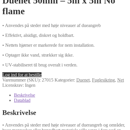
Duenet 50mm – 5m x 5m No
flame
• Anvendes på steder med høje niveauer af dueangreb
• Effektivt, alsidigt, diskret og holdbart.
• Nettets hjørner er markerede for nem installation.
• Optager ikke vand, strækker sig ikke.
• UV-stabiliseret til brug overalt i verden.
Log ind for at bestille
Varenummer (SKU):
27015
Kategorier:
Duenet
,
Fuglesikring
,
Net
Licenskrav: Ingen
Beskrivelse
Datablad
Beskrivelse
• Anvendes på steder med høje niveauer af duerangreb og områder,