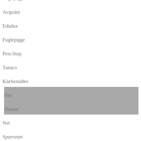
Avipoint
Edialux
Fuglepigge
Pest-Stop
Tanaco
Klæbemidler
Net
Duenet
Net
Spurvenet