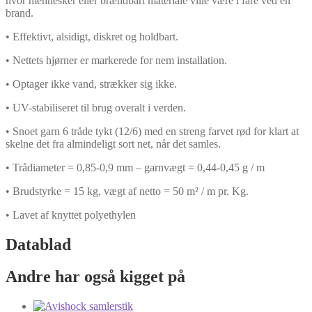
hvor mennesker eller brændbart materiale ville være i fare ved en
brand.
• Effektivt, alsidigt, diskret og holdbart.
• Nettets hjørner er markerede for nem installation.
• Optager ikke vand, strækker sig ikke.
• UV-stabiliseret til brug overalt i verden.
• Snoet garn 6 tråde tykt (12/6) med en streng farvet rød for klart at
skelne det fra almindeligt sort net, når det samles.
• Trådiameter = 0,85-0,9 mm – garnvægt = 0,44-0,45 g / m
• Brudstyrke = 15 kg, vægt af netto = 50 m² / m pr. Kg.
• Lavet af knyttet polyethylen
Datablad
Andre har også kigget på