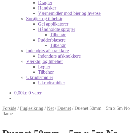
Dragter
Handsker
Værnemidler mod bier og hvepse
Sprøjter og tilbehør
Gel applikatorer
Håndholdte sprøjter
Tilbehør
Pudderblæsere
Tilbehør
Indendørs afskrækkere
Indendørs afskrækkere
Værktøj og tilbehør
Lygter
Tilbehør
Ukrudtsmidler
Ukrudtsmidler
0,00
kr.
0 varer
Forside
/
Fuglesikring
/
Net
/
Duenet
/
Duenet 50mm – 5m x 5m No
flame