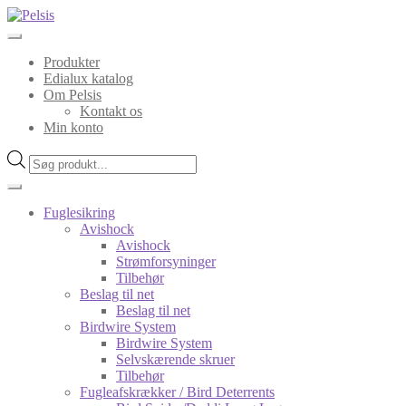
Spring
Spring
til
til
navigation
indhold
Produkter
Edialux katalog
Om Pelsis
Kontakt os
Min konto
Products
search
Fuglesikring
Avishock
Avishock
Strømforsyninger
Tilbehør
Beslag til net
Beslag til net
Birdwire System
Birdwire System
Selvskærende skruer
Tilbehør
Fugleafskrækker / Bird Deterrents