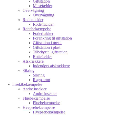
Giftstation
Musefælder
Overvågning
Overvågning
Rodenticider
Rodenticider
Rottebekæmpelse
Foderbakker
Forankring til giftstation
Giftstation i metal
Giftstation i plast
Tilbehør til giftstation
Rottefælder
Afskrækkere
Indendørs afskrækkere
Sikring
Sikring
Røgpatron
Insektbekæmpelse
Andre insekter
Andre insekter
Fluebekæmpelse
Fluebekæmpelse
Hvepsebekæmpelse
Hvepsebekæmpelse