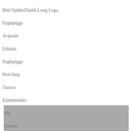
Bird Spider/Daddi Long Legs,
Fuglepigge
Avipoint
Edialux
Fuglepigge
Pest-Stop
Tanaco
Klæbemidler
Net
Duenet