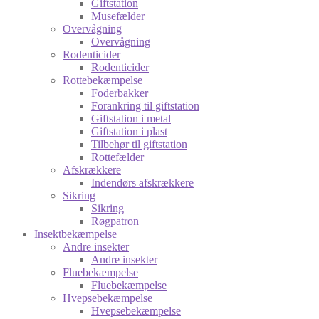
Giftstation
Musefælder
Overvågning
Overvågning
Rodenticider
Rodenticider
Rottebekæmpelse
Foderbakker
Forankring til giftstation
Giftstation i metal
Giftstation i plast
Tilbehør til giftstation
Rottefælder
Afskrækkere
Indendørs afskrækkere
Sikring
Sikring
Røgpatron
Insektbekæmpelse
Andre insekter
Andre insekter
Fluebekæmpelse
Fluebekæmpelse
Hvepsebekæmpelse
Hvepsebekæmpelse