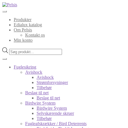
Spring
Spring
til
til
navigation
indhold
Produkter
Edialux katalog
Om Pelsis
Kontakt os
Min konto
Products
search
Fuglesikring
Avishock
Avishock
Strømforsyninger
Tilbehør
Beslag til net
Beslag til net
Birdwire System
Birdwire System
Selvskærende skruer
Tilbehør
Fugleafskrækker / Bird Deterrents