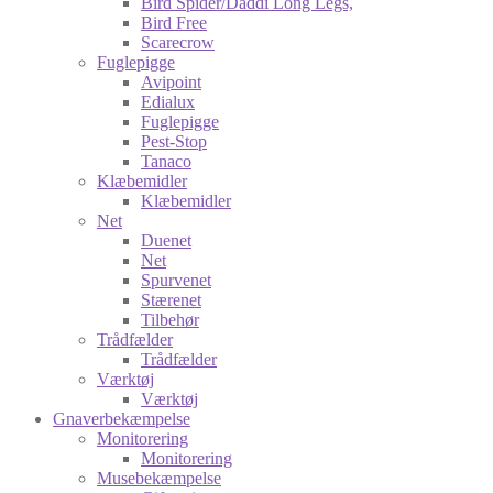
Bird Spider/Daddi Long Legs,
Bird Free
Scarecrow
Fuglepigge
Avipoint
Edialux
Fuglepigge
Pest-Stop
Tanaco
Klæbemidler
Klæbemidler
Net
Duenet
Net
Spurvenet
Stærenet
Tilbehør
Trådfælder
Trådfælder
Værktøj
Værktøj
Gnaverbekæmpelse
Monitorering
Monitorering
Musebekæmpelse