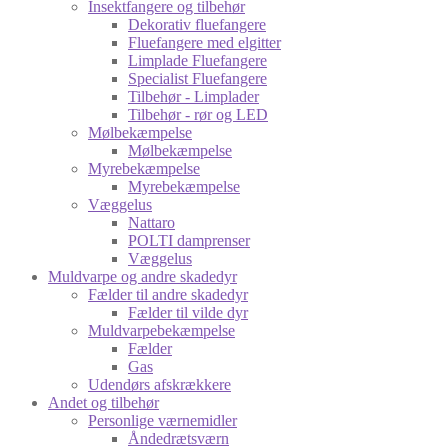
Insektfangere og tilbehør
Dekorativ fluefangere
Fluefangere med elgitter
Limplade Fluefangere
Specialist Fluefangere
Tilbehør - Limplader
Tilbehør - rør og LED
Mølbekæmpelse
Mølbekæmpelse
Myrebekæmpelse
Myrebekæmpelse
Væggelus
Nattaro
POLTI damprenser
Væggelus
Muldvarpe og andre skadedyr
Fælder til andre skadedyr
Fælder til vilde dyr
Muldvarpebekæmpelse
Fælder
Gas
Udendørs afskrækkere
Andet og tilbehør
Personlige værnemidler
Åndedrætsværn