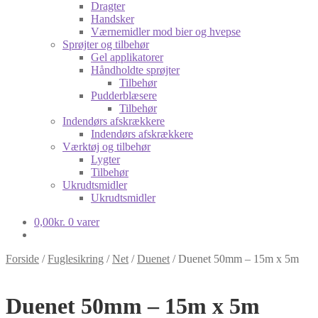
Dragter
Handsker
Værnemidler mod bier og hvepse
Sprøjter og tilbehør
Gel applikatorer
Håndholdte sprøjter
Tilbehør
Pudderblæsere
Tilbehør
Indendørs afskrækkere
Indendørs afskrækkere
Værktøj og tilbehør
Lygter
Tilbehør
Ukrudtsmidler
Ukrudtsmidler
0,00
kr.
0 varer
Forside
/
Fuglesikring
/
Net
/
Duenet
/
Duenet 50mm – 15m x 5m
Duenet 50mm – 15m x 5m