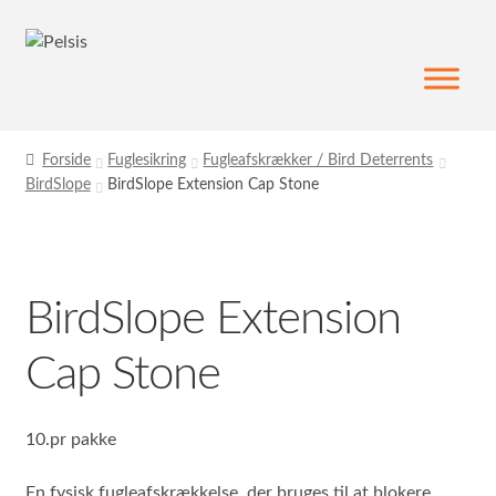
Spring
Spring
til
til
navigation
indhold
Forside
Fuglesikring
Fugleafskrækker / Bird Deterrents
BirdSlope
BirdSlope Extension Cap Stone
BirdSlope Extension
Cap Stone
10.pr pakke
En fysisk fugleafskrækkelse, der bruges til at blokere