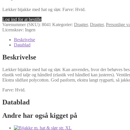
Lækker bijakke med hat og slør. Farve: Hvid.
Log ind for at bestille
Varenummer (SKU):
8041
Kategorier:
Dragter
,
Dragter
,
Personlige v
Licenskrav: Ingen
Beskrivelse
Datablad
Beskrivelse
Lækker bijakke med hat og slør. Kan anvendes, hvor der behøves beskyt
elastik ved talje og håndled (elastik ved håndled kan justeres). Ventil
Ekstra slidfast polycotton. God pasform, ekstra langt rygparti, så jakk
Farve: Hvid.
Datablad
Andre har også kigget på