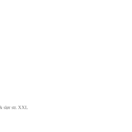
& slør str. XXL