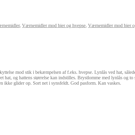
ærnemidler
,
Værnemidler mod bier og hvepse
,
Værnemidler mod bier o
telse mod stik i bekæmpelsen af f.eks. hvepse. Lynlås ved hat, således
eret hat, og hattens størrelse kan indstilles. Brystlomme med lynlås og t
en ikke glider op. Sort net i synsfeldt. God pasform. Kan vaskes.