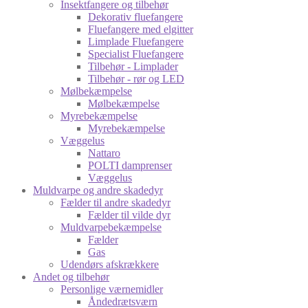
Insektfangere og tilbehør
Dekorativ fluefangere
Fluefangere med elgitter
Limplade Fluefangere
Specialist Fluefangere
Tilbehør - Limplader
Tilbehør - rør og LED
Mølbekæmpelse
Mølbekæmpelse
Myrebekæmpelse
Myrebekæmpelse
Væggelus
Nattaro
POLTI damprenser
Væggelus
Muldvarpe og andre skadedyr
Fælder til andre skadedyr
Fælder til vilde dyr
Muldvarpebekæmpelse
Fælder
Gas
Udendørs afskrækkere
Andet og tilbehør
Personlige værnemidler
Åndedrætsværn