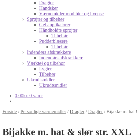
Dragter
Handsker
Værnemidler mod bier og hvepse
Sprøjter og tilbehør
Gel applikatorer
Håndholdte sprøjter
Tilbehør
Pudderblæsere
Tilbehør
Indendørs afskrækkere
Indendørs afskrækkere
Værktøj og tilbehør
Lygter
Tilbehør
Ukrudtsmidler
Ukrudtsmidler
0,00
kr.
0 varer
Forside
/
Personlige værnemidler
/
Dragter
/
Dragter
/
Bijakke m. hat 
Bijakke m. hat & slør str. XXL