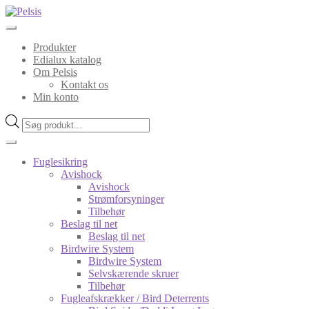
Spring
Spring
til
til
navigation
indhold
Produkter
Edialux katalog
Om Pelsis
Kontakt os
Min konto
Products
search
Fuglesikring
Avishock
Avishock
Strømforsyninger
Tilbehør
Beslag til net
Beslag til net
Birdwire System
Birdwire System
Selvskærende skruer
Tilbehør
Fugleafskrækker / Bird Deterrents