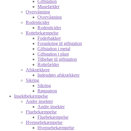
Giftstation
Musefælder
Overvågning
Overvågning
Rodenticider
Rodenticider
Rottebekæmpelse
Foderbakker
Forankring til giftstation
Giftstation i metal
Giftstation i plast
Tilbehør til giftstation
Rottefælder
Afskrækkere
Indendørs afskrækkere
Sikring
Sikring
Røgpatron
Insektbekæmpelse
Andre insekter
Andre insekter
Fluebekæmpelse
Fluebekæmpelse
Hvepsebekæmpelse
Hvepsebekæmpelse