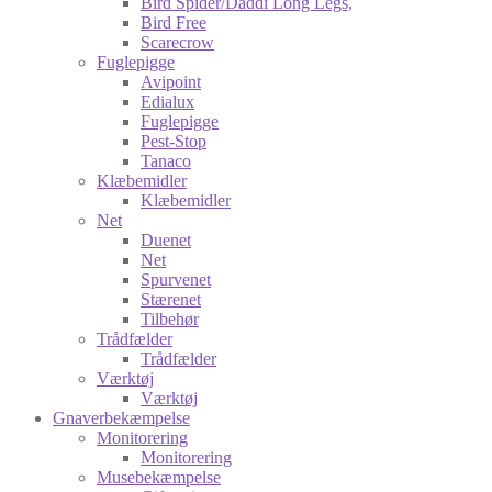
Bird Spider/Daddi Long Legs,
Bird Free
Scarecrow
Fuglepigge
Avipoint
Edialux
Fuglepigge
Pest-Stop
Tanaco
Klæbemidler
Klæbemidler
Net
Duenet
Net
Spurvenet
Stærenet
Tilbehør
Trådfælder
Trådfælder
Værktøj
Værktøj
Gnaverbekæmpelse
Monitorering
Monitorering
Musebekæmpelse