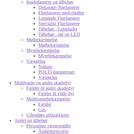
Insektfangere og tilbehør
Dekorativ fluefangere
Fluefangere med elgitter
Limplade Fluefangere
Specialist Fluefangere
Tilbehør - Limplader
Tilbehør - rør og LED
Mølbekæmpelse
Mølbekæmpelse
Myrebekæmpelse
Myrebekæmpelse
Væggelus
Nattaro
POLTI damprenser
Væggelus
Muldvarpe og andre skadedyr
Fælder til andre skadedyr
Fælder til vilde dyr
Muldvarpebekæmpelse
Fælder
Gas
Udendørs afskrækkere
Andet og tilbehør
Personlige værnemidler
Åndedrætsværn