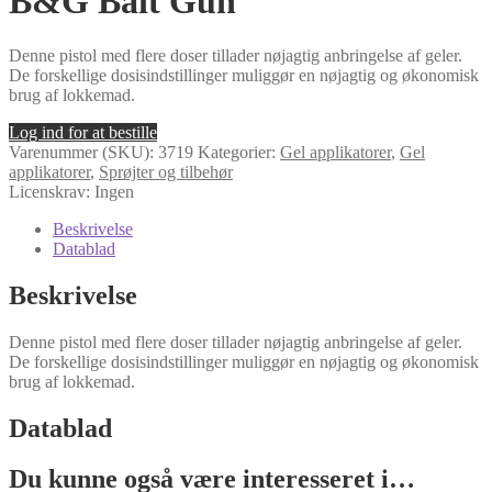
B&G Bait Gun
Denne pistol med flere doser tillader nøjagtig anbringelse af geler.
De forskellige dosisindstillinger muliggør en nøjagtig og økonomisk
brug af lokkemad.
Log ind for at bestille
Varenummer (SKU):
3719
Kategorier:
Gel applikatorer
,
Gel
applikatorer
,
Sprøjter og tilbehør
Licenskrav: Ingen
Beskrivelse
Datablad
Beskrivelse
Denne pistol med flere doser tillader nøjagtig anbringelse af geler.
De forskellige dosisindstillinger muliggør en nøjagtig og økonomisk
brug af lokkemad.
Datablad
Du kunne også være interesseret i…