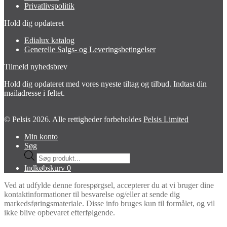
Privatlivspolitik
Hold dig opdateret
Edialux katalog
Generelle Salgs- og Leveringsbetingelser
Tilmeld nyhedsbrev
Hold dig opdateret med vores nyeste tiltag og tilbud. Indtast din
mailadresse i feltet.
© Pelsis 2026. Alle rettigheder forbeholdes
Pelsis Limited
Min konto
Søg
Products
search
Indkøbskurv
0
Ved at udfylde denne forespørgsel, accepterer du at vi bruger dine
kontaktinformationer til besvarelse og/eller at sende dig
markedsføringsmateriale. Disse info bruges kun til formålet, og vil
ikke blive opbevaret efterfølgende.