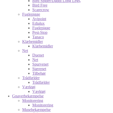
Bird Spider/Daddi Long Legs,
Bird Free
Scarecrow
Fuglepigge
Avipoint
Edialux
Fuglepigge
Pest-Stop
Tanaco
Klæbemidler
Klæbemidler
Net
Duenet
Net
Spurvenet
Stærenet
Tilbehør
Trådfælder
Trådfælder
Værktøj
Værktøj
Gnaverbekæmpelse
Monitorering
Monitorering
Musebekæmpelse