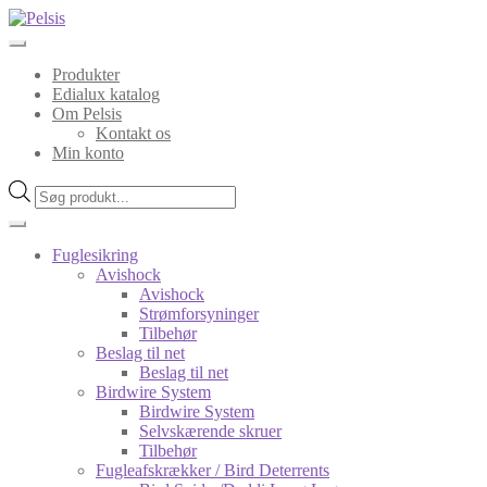
Spring
Spring
til
til
navigation
indhold
Produkter
Edialux katalog
Om Pelsis
Kontakt os
Min konto
Products
search
Fuglesikring
Avishock
Avishock
Strømforsyninger
Tilbehør
Beslag til net
Beslag til net
Birdwire System
Birdwire System
Selvskærende skruer
Tilbehør
Fugleafskrækker / Bird Deterrents