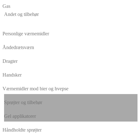
Gas
Andet og tilbehør
Personlige værnemidler
Åndedrætsværn
Dragter
Handsker
Værnemidler mod bier og hvepse
Sprøjter og tilbehør
Gel applikatorer
Håndholdte sprøjter