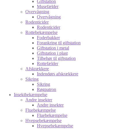
Giftstation
Musefælder
Overvågning
Overvågning
Rodenticider
Rodenticider
Rottebekæmpelse
Foderbakker
Forankring til giftstation
Giftstation i metal
Giftstation i plast
Tilbehør til giftstation
Rottefælder
Afskrækkere
Indendørs afskrækkere
Sikring
Sikring
Røgpatron
Insektbekæmpelse
Andre insekter
Andre insekter
Fluebekæmpelse
Fluebekæmpelse
Hvepsebekæmpelse
Hvepsebekæmpelse