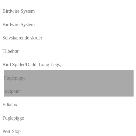
Birdwire System
Birdwire System
Selvskærende skruer
Tilbehør
Bird Spider/Daddi Long Legs,
Fuglepigge
Avipoint
Edialux
Fuglepigge
Pest-Stop