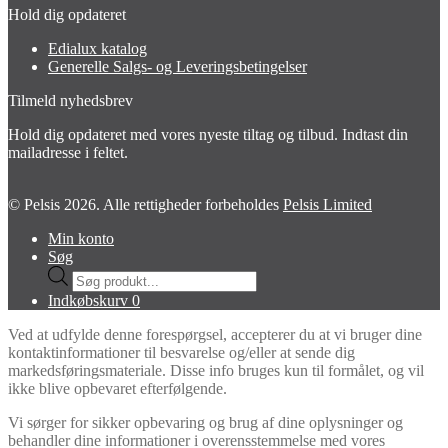
Hold dig opdateret
Edialux katalog
Generelle Salgs- og Leveringsbetingelser
Tilmeld nyhedsbrev
Hold dig opdateret med vores nyeste tiltag og tilbud. Indtast din
mailadresse i feltet.
© Pelsis 2026. Alle rettigheder forbeholdes
Pelsis Limited
Min konto
Søg
Products
search
Indkøbskurv
0
Ved at udfylde denne forespørgsel, accepterer du at vi bruger dine
kontaktinformationer til besvarelse og/eller at sende dig
markedsføringsmateriale. Disse info bruges kun til formålet, og vil
ikke blive opbevaret efterfølgende.
Vi sørger for sikker opbevaring og brug af dine oplysninger og
behandler dine informationer i overensstemmelse med vores