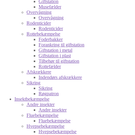
Giftstation
Musefælder
Overvågning
Overvågning
Rodenticider
Rodenticider
Rottebekæmpelse
Foderbakker
Forankring til giftstation
Giftstation i metal
Giftstation i plast
Tilbehør til giftstation
Rottefælder
Afskrækkere
Indendørs afskrækkere
Sikring
Sikring
Røgpatron
Insektbekæmpelse
Andre insekter
Andre insekter
Fluebekæmpelse
Fluebekæmpelse
Hvepsebekæmpelse
Hvepsebekæmpelse