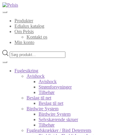
Spring
Spring
til
til
navigation
indhold
Produkter
Edialux katalog
Om Pelsis
Kontakt os
Min konto
Products
search
Fuglesikring
Avishock
Avishock
Strømforsyninger
Tilbehør
Beslag til net
Beslag til net
Birdwire System
Birdwire System
Selvskærende skruer
Tilbehør
Fugleafskrækker / Bird Deterrents