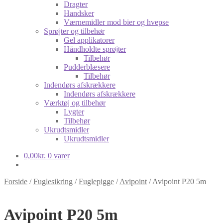
Dragter
Handsker
Værnemidler mod bier og hvepse
Sprøjter og tilbehør
Gel applikatorer
Håndholdte sprøjter
Tilbehør
Pudderblæsere
Tilbehør
Indendørs afskrækkere
Indendørs afskrækkere
Værktøj og tilbehør
Lygter
Tilbehør
Ukrudtsmidler
Ukrudtsmidler
0,00
kr.
0 varer
Forside
/
Fuglesikring
/
Fuglepigge
/
Avipoint
/
Avipoint P20 5m
Avipoint P20 5m