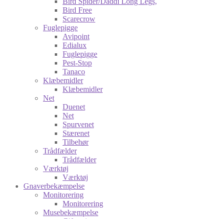
Bird Spider/Daddi Long Legs,
Bird Free
Scarecrow
Fuglepigge
Avipoint
Edialux
Fuglepigge
Pest-Stop
Tanaco
Klæbemidler
Klæbemidler
Net
Duenet
Net
Spurvenet
Stærenet
Tilbehør
Trådfælder
Trådfælder
Værktøj
Værktøj
Gnaverbekæmpelse
Monitorering
Monitorering
Musebekæmpelse