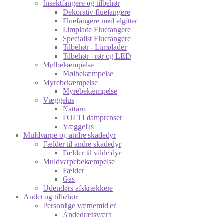
Insektfangere og tilbehør
Dekorativ fluefangere
Fluefangere med elgitter
Limplade Fluefangere
Specialist Fluefangere
Tilbehør - Limplader
Tilbehør - rør og LED
Mølbekæmpelse
Mølbekæmpelse
Myrebekæmpelse
Myrebekæmpelse
Væggelus
Nattaro
POLTI damprenser
Væggelus
Muldvarpe og andre skadedyr
Fælder til andre skadedyr
Fælder til vilde dyr
Muldvarpebekæmpelse
Fælder
Gas
Udendørs afskrækkere
Andet og tilbehør
Personlige værnemidler
Åndedrætsværn