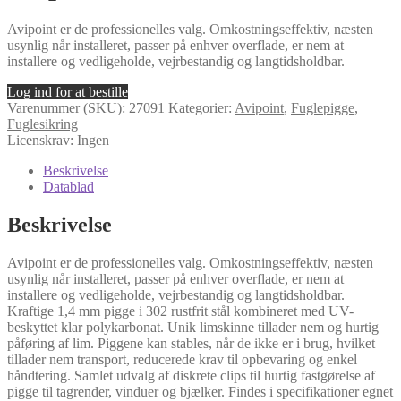
Avipoint er de professionelles valg. Omkostningseffektiv, næsten
usynlig når installeret, passer på enhver overflade, er nem at
installere og vedligeholde, vejrbestandig og langtidsholdbar.
Log ind for at bestille
Varenummer (SKU):
27091
Kategorier:
Avipoint
,
Fuglepigge
,
Fuglesikring
Licenskrav: Ingen
Beskrivelse
Datablad
Beskrivelse
Avipoint er de professionelles valg. Omkostningseffektiv, næsten
usynlig når installeret, passer på enhver overflade, er nem at
installere og vedligeholde, vejrbestandig og langtidsholdbar.
Kraftige 1,4 mm pigge i 302 rustfrit stål kombineret med UV-
beskyttet klar polykarbonat. Unik limskinne tillader nem og hurtig
påføring af lim. Piggene kan stables, når de ikke er i brug, hvilket
tillader nem transport, reducerede krav til opbevaring og enkel
håndtering. Samlet udvalg af diskrete clips til hurtig fastgørelse af
pigge til tagrender, vinduer og bjælker. Findes i specifikationer egnet