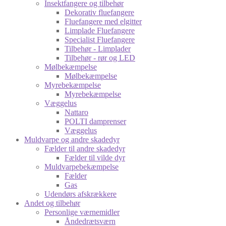
Insektfangere og tilbehør
Dekorativ fluefangere
Fluefangere med elgitter
Limplade Fluefangere
Specialist Fluefangere
Tilbehør - Limplader
Tilbehør - rør og LED
Mølbekæmpelse
Mølbekæmpelse
Myrebekæmpelse
Myrebekæmpelse
Væggelus
Nattaro
POLTI damprenser
Væggelus
Muldvarpe og andre skadedyr
Fælder til andre skadedyr
Fælder til vilde dyr
Muldvarpebekæmpelse
Fælder
Gas
Udendørs afskrækkere
Andet og tilbehør
Personlige værnemidler
Åndedrætsværn