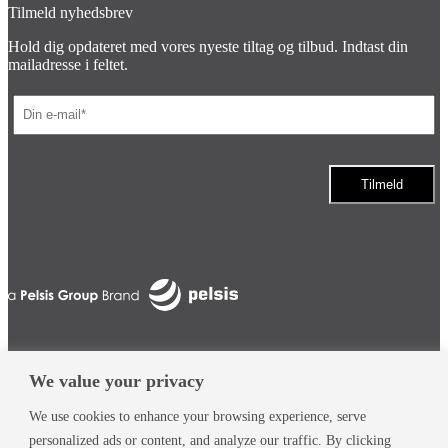
Tilmeld nyhedsbrev
Hold dig opdateret med vores nyeste tiltag og tilbud. Indtast din
mailadresse i feltet.
© Pelsis 2026. Alle rettigheder forbeholdes
Pelsis Limited
We value your privacy
Min konto
Søg
We use cookies to enhance your browsing experience, serve
Products
personalized ads or content, and analyze our traffic. By clicking
search