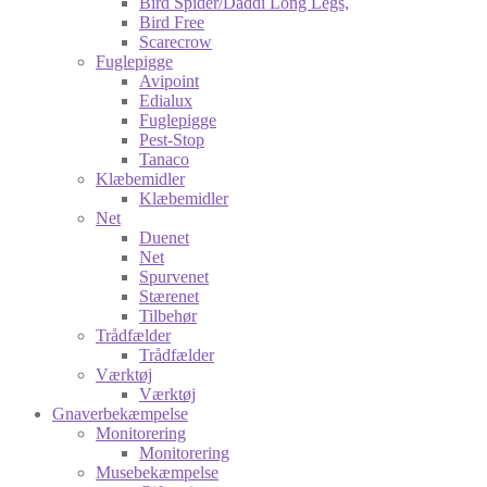
Bird Spider/Daddi Long Legs,
Bird Free
Scarecrow
Fuglepigge
Avipoint
Edialux
Fuglepigge
Pest-Stop
Tanaco
Klæbemidler
Klæbemidler
Net
Duenet
Net
Spurvenet
Stærenet
Tilbehør
Trådfælder
Trådfælder
Værktøj
Værktøj
Gnaverbekæmpelse
Monitorering
Monitorering
Musebekæmpelse