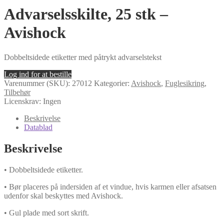
Advarselsskilte, 25 stk –
Avishock
Dobbeltsidede etiketter med påtrykt advarselstekst
Log ind for at bestille
Varenummer (SKU):
27012
Kategorier:
Avishock
,
Fuglesikring
,
Tilbehør
Licenskrav: Ingen
Beskrivelse
Datablad
Beskrivelse
• Dobbeltsidede etiketter.
• Bør placeres på indersiden af et vindue, hvis karmen eller afsatsen
udenfor skal beskyttes med Avishock.
• Gul plade med sort skrift.