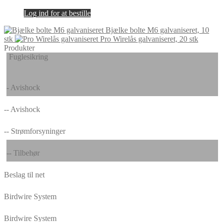
Log ind for at bestille
Bjælke bolte M6 galvaniseret, 10
stk
Pro Wirelås galvaniseret, 20 stk
Produkter
Fuglesikring
- Avishock
-- Avishock
-- Strømforsyninger
-- Tilbehør
Beslag til net
Birdwire System
Birdwire System