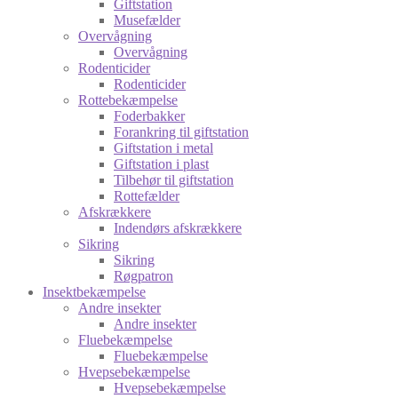
Giftstation
Musefælder
Overvågning
Overvågning
Rodenticider
Rodenticider
Rottebekæmpelse
Foderbakker
Forankring til giftstation
Giftstation i metal
Giftstation i plast
Tilbehør til giftstation
Rottefælder
Afskrækkere
Indendørs afskrækkere
Sikring
Sikring
Røgpatron
Insektbekæmpelse
Andre insekter
Andre insekter
Fluebekæmpelse
Fluebekæmpelse
Hvepsebekæmpelse
Hvepsebekæmpelse