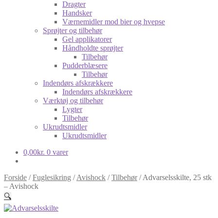
Dragter
Handsker
Værnemidler mod bier og hvepse
Sprøjter og tilbehør
Gel applikatorer
Håndholdte sprøjter
Tilbehør
Pudderblæsere
Tilbehør
Indendørs afskrækkere
Indendørs afskrækkere
Værktøj og tilbehør
Lygter
Tilbehør
Ukrudtsmidler
Ukrudtsmidler
0,00
kr.
0 varer
Forside
/
Fuglesikring
/
Avishock
/
Tilbehør
/
Advarselsskilte, 25 stk
– Avishock
🔍