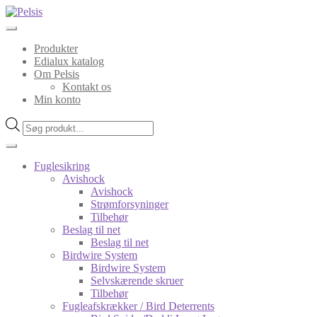
Spring
Spring
til
til
navigation
indhold
Produkter
Edialux katalog
Om Pelsis
Kontakt os
Min konto
Products
search
Fuglesikring
Avishock
Avishock
Strømforsyninger
Tilbehør
Beslag til net
Beslag til net
Birdwire System
Birdwire System
Selvskærende skruer
Tilbehør
Fugleafskrækker / Bird Deterrents