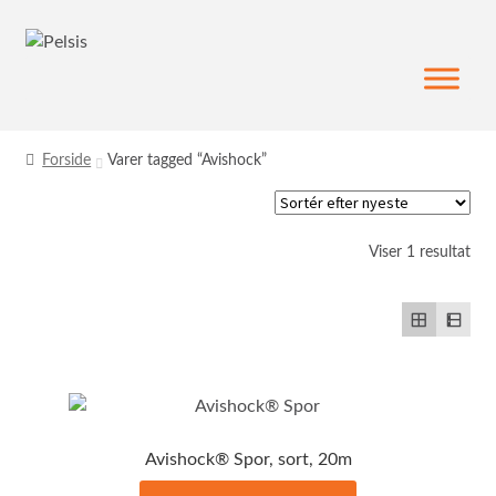
Spring
Spring
til
til
navigation
indhold
Forside
Varer tagged “Avishock”
Viser 1 resultat
Avishock® Spor, sort, 20m