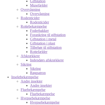
Giftstation
Musefælder
Overvågning
Overvågning
Rodenticider
Rodenticider
Rottebekæmpelse
Foderbakker
Forankring til giftstation
Giftstation i metal
Giftstation i plast
Tilbehør til giftstation
Rottefælder
Afskrækkere
Indendørs afskrækkere
Sikring
Sikring
Røgpatron
Insektbekæmpelse
Andre insekter
Andre insekter
Fluebekæmpelse
Fluebekæmpelse
Hvepsebekæmpelse
Hvepsebekæmpelse