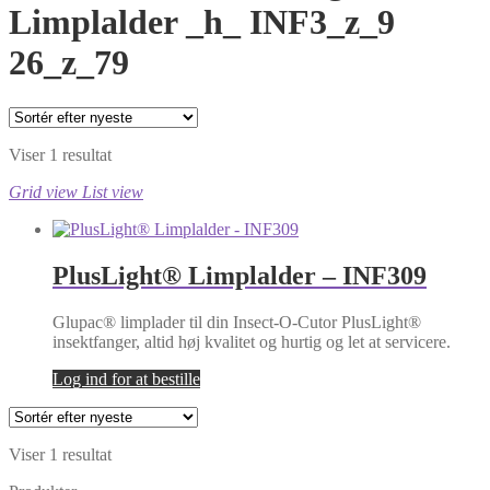
Limplalder _h_ INF3_z_9
26_z_79
Viser 1 resultat
Grid view
List view
PlusLight® Limplalder – INF309
Glupac® limplader til din Insect-O-Cutor PlusLight®
insektfanger, altid høj kvalitet og hurtig og let at servicere.
Log ind for at bestille
Viser 1 resultat