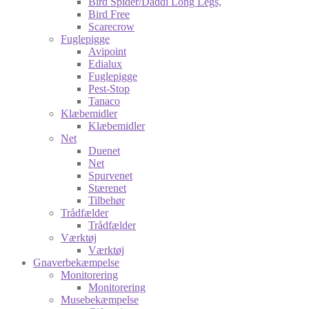
Bird Spider/Daddi Long Legs,
Bird Free
Scarecrow
Fuglepigge
Avipoint
Edialux
Fuglepigge
Pest-Stop
Tanaco
Klæbemidler
Klæbemidler
Net
Duenet
Net
Spurvenet
Stærenet
Tilbehør
Trådfælder
Trådfælder
Værktøj
Værktøj
Gnaverbekæmpelse
Monitorering
Monitorering
Musebekæmpelse