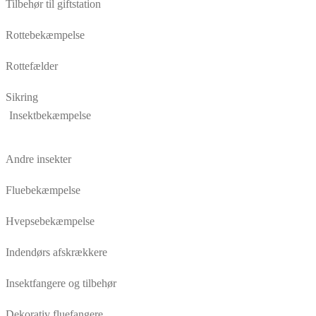
Tilbehør til giftstation
Rottebekæmpelse
Rottefælder
Sikring
Insektbekæmpelse
Andre insekter
Fluebekæmpelse
Hvepsebekæmpelse
Indendørs afskrækkere
Insektfangere og tilbehør
Dekorativ fluefangere