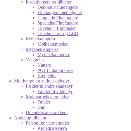
Insektfangere og tilbehør
Dekorativ fluefangere
Fluefangere med elgitter
Limplade Fluefangere
Specialist Fluefangere
Tilbehør - Limplader
Tilbehør - rør og LED
Mølbekæmpelse
Mølbekæmpelse
Myrebekæmpelse
Myrebekæmpelse
Væggelus
Nattaro
POLTI damprenser
Væggelus
Muldvarpe og andre skadedyr
Fælder til andre skadedyr
Fælder til vilde dyr
Muldvarpebekæmpelse
Fælder
Gas
Udendørs afskrækkere
Andet og tilbehør
Personlige værnemidler
Åndedrætsværn