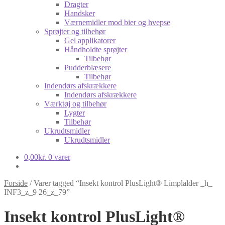
Dragter
Handsker
Værnemidler mod bier og hvepse
Sprøjter og tilbehør
Gel applikatorer
Håndholdte sprøjter
Tilbehør
Pudderblæsere
Tilbehør
Indendørs afskrækkere
Indendørs afskrækkere
Værktøj og tilbehør
Lygter
Tilbehør
Ukrudtsmidler
Ukrudtsmidler
0,00
kr.
0 varer
Forside
/
Varer tagged “Insekt kontrol PlusLight® Limplalder _h_
INF3_z_9 26_z_79”
Insekt kontrol PlusLight®