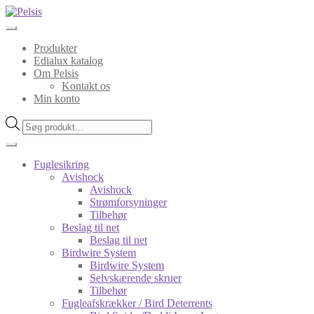
Spring
Spring
til
til
navigation
indhold
Produkter
Edialux katalog
Om Pelsis
Kontakt os
Min konto
Products
search
Fuglesikring
Avishock
Avishock
Strømforsyninger
Tilbehør
Beslag til net
Beslag til net
Birdwire System
Birdwire System
Selvskærende skruer
Tilbehør
Fugleafskrækker / Bird Deterrents