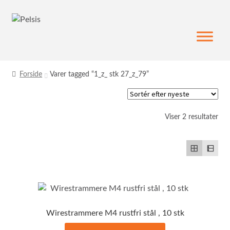
Spring
Spring
til
til
navigation
indhold
Forside
Varer tagged “1_z_ stk 27_z_79”
Sor
Viser 2 resultater
efte
sen
Wirestrammere M4 rustfri stål , 10 stk