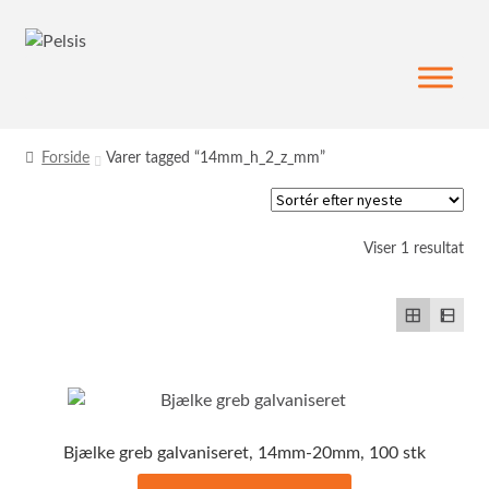
Spring
Spring
til
til
navigation
indhold
Forside
Varer tagged “14mm_h_2_z_mm”
Viser 1 resultat
Bjælke greb galvaniseret, 14mm-20mm, 100 stk