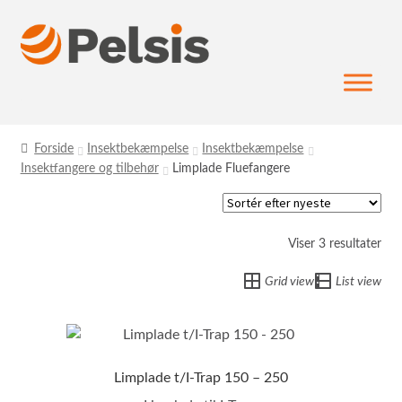
Spring
Spring
til
til
navigation
indhold
Forside
Insektbekæmpelse
Insektbekæmpelse
Insektfangere og tilbehør
Limplade Fluefangere
Sor
Viser 3 resultater
efte
Grid view
List view
sen
Limplade t/I-Trap 150 – 250