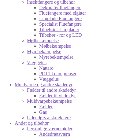
Insektfangere og tilbehør
Dekorativ fluefangere
Fluefangere med elgitter
Limplade Fluefangere
Specialist Fluefangere
Tilbehør - Limplader
Tilbehør - rør og LED
Mølbekæmpelse
Mølbekæmpelse
Myrebekæmpelse
Myrebekæmpelse
Væggelus
Nattaro
POLTI damprenser
Væggelus
Muldvarpe og andre skadedyr
Fælder til andre skadedyr
Fælder til vilde dyr
Muldvarpebekæmpelse
Fælder
Gas
Udendørs afskrækkere
Andet og tilbehør
Personlige værnemidler
Åndedrætsværn