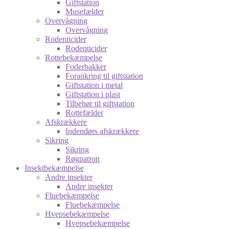
Giftstation
Musefælder
Overvågning
Overvågning
Rodenticider
Rodenticider
Rottebekæmpelse
Foderbakker
Forankring til giftstation
Giftstation i metal
Giftstation i plast
Tilbehør til giftstation
Rottefælder
Afskrækkere
Indendørs afskrækkere
Sikring
Sikring
Røgpatron
Insektbekæmpelse
Andre insekter
Andre insekter
Fluebekæmpelse
Fluebekæmpelse
Hvepsebekæmpelse
Hvepsebekæmpelse