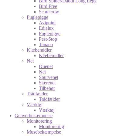
Bird Spider/Daddi Long Legs,
Bird Free
Scarecrow
Fuglepigge
Avipoint
Edialux
Fuglepigge
Pest-Stop
Tanaco
Klæbemidler
Klæbemidler
Net
Duenet
Net
Spurvenet
Stærenet
Tilbehør
Trådfælder
Trådfælder
Værktøj
Værktøj
Gnaverbekæmpelse
Monitorering
Monitorering
Musebekæmpelse