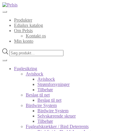
Spring
Spring
til
til
navigation
indhold
Produkter
Edialux katalog
Om Pelsis
Kontakt os
Min konto
Products
search
Fuglesikring
Avishock
Avishock
Strømforsyninger
Tilbehør
Beslag til net
Beslag til net
Birdwire System
Birdwire System
Selvskærende skruer
Tilbehør
Fugleafskrækker / Bird Deterrents