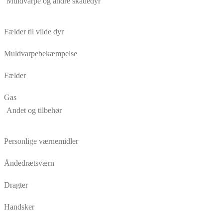
Muldvarpe og andre skadedyr
Fælder til vilde dyr
Muldvarpebekæmpelse
Fælder
Gas
Andet og tilbehør
Personlige værnemidler
Åndedrætsværn
Dragter
Handsker