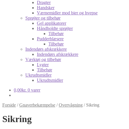
Dragter
Handsker
Værnemidler mod bier og hvepse
Sprøjter og tilbehør
Gel applikatorer
Håndholdte sprøjter
Tilbehør
Pudderblæsere
Tilbehør
Indendørs afskrækkere
Indendørs afskrækkere
Værktøj og tilbehør
Lygter
Tilbehør
Ukrudtsmidler
Ukrudtsmidler
0,00
kr.
0 varer
Forside
/
Gnaverbekæmpelse
/
Overvågning
/
Sikring
Sikring