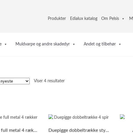
Produkter
Edialux katalog
Om Pelsis
M
e
Muldvarpe og andre skadedyr
Andet og tilbehør
Sorteret
Viser 4 resultater
efter
seneste
Mågepigge full metal 4 rækker
Duepigge dobbeltrække stykvis