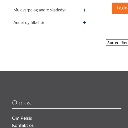
Log in
Muldvarpe og andre skadedyr
Andet og tilbehør
Om os
Om Pelsis
Kontakt os