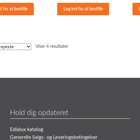
d for at bestille
Log ind for at bestille
Sorteret
Viser 4 resultater
efter
seneste
Hold dig opdateret
Edialux katalog
Generelle Salgs- og Leveringsbetingelser