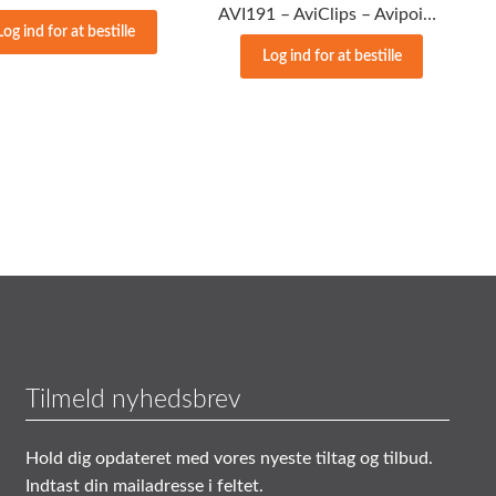
AVI191 – AviClips – Avipoint – 10 stk/pk
Log ind for at bestille
Log ind for at bestille
Tilmeld nyhedsbrev
Hold dig opdateret med vores nyeste tiltag og tilbud.
Indtast din mailadresse i feltet.