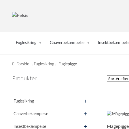
Spring
Spring
til
til
navigation
indhold
Fuglesikring
Gnaverbekæmpelse
Insektbekæmpels
Forside
Fuglesikring
Fuglepigge
Produkter
Fuglesikring
Gnaverbekæmpelse
Insektbekæmpelse