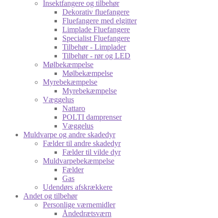
Insektfangere og tilbehør
Dekorativ fluefangere
Fluefangere med elgitter
Limplade Fluefangere
Specialist Fluefangere
Tilbehør - Limplader
Tilbehør - rør og LED
Mølbekæmpelse
Mølbekæmpelse
Myrebekæmpelse
Myrebekæmpelse
Væggelus
Nattaro
POLTI damprenser
Væggelus
Muldvarpe og andre skadedyr
Fælder til andre skadedyr
Fælder til vilde dyr
Muldvarpebekæmpelse
Fælder
Gas
Udendørs afskrækkere
Andet og tilbehør
Personlige værnemidler
Åndedrætsværn