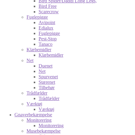
Bird Spider/Daddi Long Legs,
Bird Free
Scarecrow
Fuglepigge
Avipoint
Edialux
Fuglepigge
Pest-Stop
Tanaco
Klæbemidler
Klæbemidler
Net
Duenet
Net
Spurvenet
Stærenet
Tilbehør
Trådfælder
Trådfælder
Værktøj
Værktøj
Gnaverbekæmpelse
Monitorering
Monitorering
Musebekæmpelse