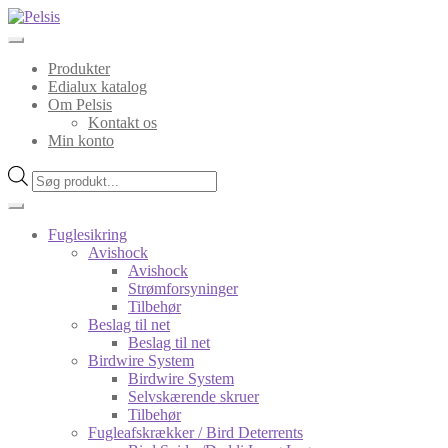
Spring
Spring
til
til
navigation
indhold
Produkter
Edialux katalog
Om Pelsis
Kontakt os
Min konto
Products
search
Fuglesikring
Avishock
Avishock
Strømforsyninger
Tilbehør
Beslag til net
Beslag til net
Birdwire System
Birdwire System
Selvskærende skruer
Tilbehør
Fugleafskrækker / Bird Deterrents