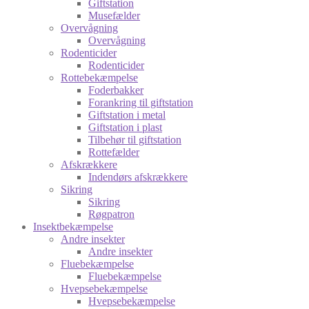
Giftstation
Musefælder
Overvågning
Overvågning
Rodenticider
Rodenticider
Rottebekæmpelse
Foderbakker
Forankring til giftstation
Giftstation i metal
Giftstation i plast
Tilbehør til giftstation
Rottefælder
Afskrækkere
Indendørs afskrækkere
Sikring
Sikring
Røgpatron
Insektbekæmpelse
Andre insekter
Andre insekter
Fluebekæmpelse
Fluebekæmpelse
Hvepsebekæmpelse
Hvepsebekæmpelse