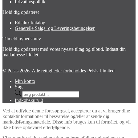
Privatlivspolitik
Hold dig opdateret
Edialux katalog
Generelle Salgs- og Leveringsbetingelser
Tilmeld nyhedsbrev
Hold dig opdateret med vores nyeste tiltag og tilbud. Indtast din
mailadresse i feltet.
© Pelsis 2026. Alle rettigheder forbeholdes
Pelsis Limited
Min konto
Søg
Products
search
Indkøbskurv
0
Ved at udfylde denne forespørgsel, accepterer du at vi bruger dine
kontaktinformationer til besvarelse og/eller at sende dig
markedsføringsmateriale. Disse info bruges kun til formålet, og vil
ikke blive opbevaret efterfølgende.
Vi sørger for sikker opbevaring og brug af dine oplysninger og