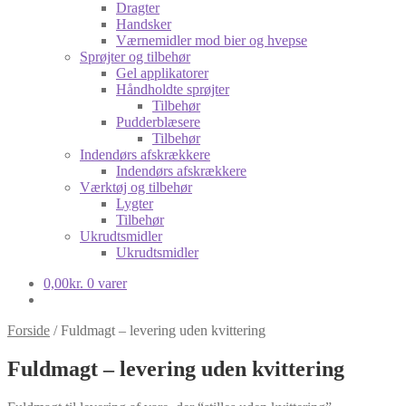
Dragter
Handsker
Værnemidler mod bier og hvepse
Sprøjter og tilbehør
Gel applikatorer
Håndholdte sprøjter
Tilbehør
Pudderblæsere
Tilbehør
Indendørs afskrækkere
Indendørs afskrækkere
Værktøj og tilbehør
Lygter
Tilbehør
Ukrudtsmidler
Ukrudtsmidler
0,00
kr.
0 varer
Forside
/
Fuldmagt – levering uden kvittering
Fuldmagt – levering uden kvittering