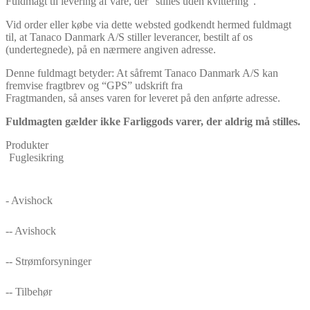
Fuldmagt til levering af vare, der “stilles uden kvittering”.
Vid order eller købe via dette websted godkendt hermed fuldmagt
til, at Tanaco Danmark A/S stiller leverancer, bestilt af os
(undertegnede), på en nærmere angiven adresse.
Denne fuldmagt betyder: At såfremt Tanaco Danmark A/S kan
fremvise fragtbrev og “GPS” udskrift fra
Fragtmanden, så anses varen for leveret på den anførte adresse.
Fuldmagten gælder ikke Farliggods varer, der aldrig må stilles.
Produkter
Fuglesikring
- Avishock
-- Avishock
-- Strømforsyninger
-- Tilbehør